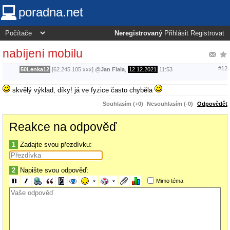
poradna.net
Neregistrovaný
Přihlásit
Registrovat
nabíjení mobilu
#12
50Lenka12
[62.245.105.xxx]
@
Jan Fiala
,
12.12.2021
11:53
skvělý výklad, díky! já ve fyzice často chyběla
Souhlasím (+0)
Nesouhlasím (-0)
Odpovědět
Reakce na odpověď
1
Zadajte svou přezdívku:
2
Napište svou odpověď:
Mimo téma