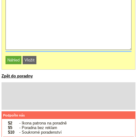
Zpět do poradny
Podpořte nás
$2
- Ikona patrona na poradně
$5
- Poradna bez reklam
$10
- Soukromé poradenství