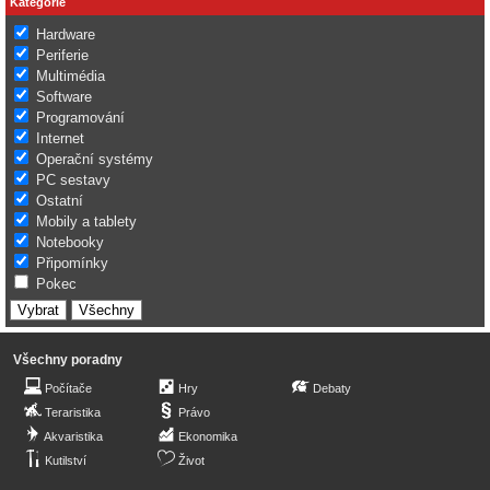
Kategorie
Hardware
Periferie
Multimédia
Software
Programování
Internet
Operační systémy
PC sestavy
Ostatní
Mobily a tablety
Notebooky
Připomínky
Pokec
Všechny poradny
Počítače
Hry
Debaty
Teraristika
Právo
Akvaristika
Ekonomika
Kutilství
Život