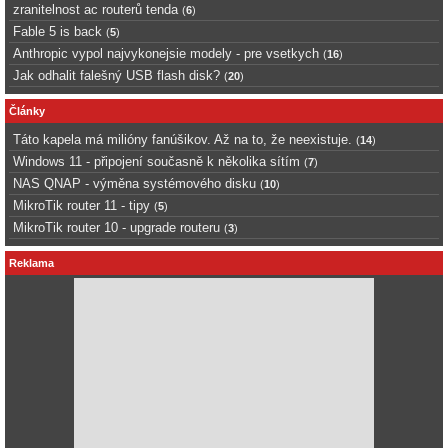
zranitelnost ac routerů tenda
(
6
)
Fable 5 is back
(
5
)
Anthropic vypol najvykonejsie modely - pre vsetkych
(
16
)
Jak odhalit falešný USB flash disk?
(
20
)
Články
Táto kapela má milióny fanúšikov. Až na to, že neexistuje.
(
14
)
Windows 11 - připojení současně k několika sítím
(
7
)
NAS QNAP - výměna systémového disku
(
10
)
MikroTik router 11 - tipy
(
5
)
MikroTik router 10 - upgrade routeru
(
3
)
Reklama