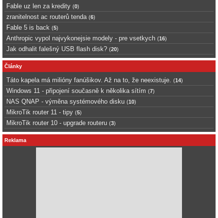
Fable uz len za kredity
(
0
)
zranitelnost ac routerů tenda
(
6
)
Fable 5 is back
(
5
)
Anthropic vypol najvykonejsie modely - pre vsetkych
(
16
)
Jak odhalit falešný USB flash disk?
(
20
)
Články
Táto kapela má milióny fanúšikov. Až na to, že neexistuje.
(
14
)
Windows 11 - připojení současně k několika sítím
(
7
)
NAS QNAP - výměna systémového disku
(
10
)
MikroTik router 11 - tipy
(
5
)
MikroTik router 10 - upgrade routeru
(
3
)
Reklama