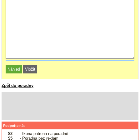
Zpět do poradny
Podpořte nás
$2
- Ikona patrona na poradně
$5
- Poradna bez reklam