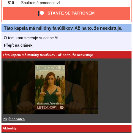
$10
- Soukromé poradenství
STAŇTE SE PATRONEM
Táto kapela má milióny fanúšikov. Až na to, že neexistuje.
O tom kam smeruje sucasne AI.
Přejít na článek
Táto kapela má milióny fanúšikov - až na to, že neexistuje
Přejít na videa
Aktuality