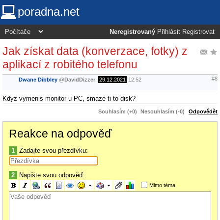
poradna.net
Neregistrovaný
Přihlásit
Registrovat
Jak získat data (konverzace, fotky) z
aplikací z robitého telefonu
#8
Dwane Dibbley
@
DavidDizzer
,
29.12.2021
12:52
Kdyz vymenis monitor u PC, smaze ti to disk?
Souhlasím (+0)
Nesouhlasím (-0)
Odpovědět
Reakce na odpověď
1
Zadajte svou přezdívku:
2
Napište svou odpověď:
Mimo téma