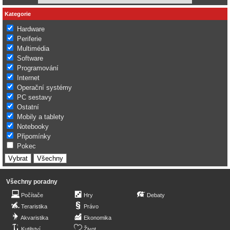
Kategorie
Hardware
Periferie
Multimédia
Software
Programování
Internet
Operační systémy
PC sestavy
Ostatní
Mobily a tablety
Notebooky
Připomínky
Pokec
Všechny poradny
Počítače
Hry
Debaty
Teraristika
Právo
Akvaristika
Ekonomika
Kutilství
Život