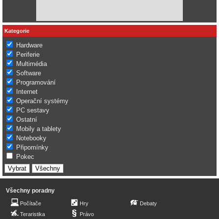
Kategorie
Hardware
Periferie
Multimédia
Software
Programování
Internet
Operační systémy
PC sestavy
Ostatní
Mobily a tablety
Notebooky
Připomínky
Pokec
Všechny poradny
Počítače
Hry
Debaty
Teraristika
Právo