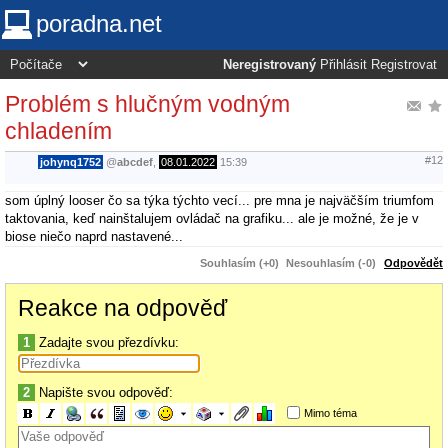
poradna.net
Neregistrovaný
Přihlásit
Registrovat
Problém s hlučným vodným
chladením
#12
johynq1752
@
abcdef
,
08.01.2022
15:39
som úplný looser čo sa týka týchto vecí... pre mna je najväčším triumfom
taktovania, keď nainštalujem ovládač na grafiku... ale je možné, že je v
biose niečo naprd nastavené...
Souhlasím (+0)
Nesouhlasím (-0)
Odpovědět
Reakce na odpověď
1
Zadajte svou přezdívku:
2
Napište svou odpověď:
Mimo téma