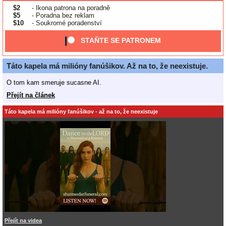
$2
- Ikona patrona na poradně
$5
- Poradna bez reklam
$10
- Soukromé poradenství
STAŇTE SE PATRONEM
Táto kapela má milióny fanúšikov. Až na to, že neexistuje.
O tom kam smeruje sucasne AI.
Přejít na článek
Táto kapela má milióny fanúšikov - až na to, že neexistuje
Přejít na videa