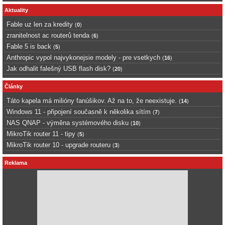
Aktuality
Fable uz len za kredity
(
0
)
zranitelnost ac routerů tenda
(
6
)
Fable 5 is back
(
5
)
Anthropic vypol najvykonejsie modely - pre vsetkych
(
16
)
Jak odhalit falešný USB flash disk?
(
20
)
Články
Táto kapela má milióny fanúšikov. Až na to, že neexistuje.
(
14
)
Windows 11 - připojení současně k několika sítím
(
7
)
NAS QNAP - výměna systémového disku
(
10
)
MikroTik router 11 - tipy
(
5
)
MikroTik router 10 - upgrade routeru
(
3
)
Reklama