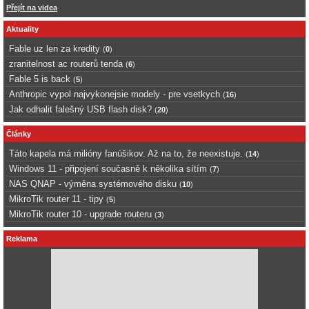
Přejít na videa
Aktuality
Fable uz len za kredity
(
0
)
zranitelnost ac routerů tenda
(
6
)
Fable 5 is back
(
5
)
Anthropic vypol najvykonejsie modely - pre vsetkych
(
16
)
Jak odhalit falešný USB flash disk?
(
20
)
Články
Táto kapela má milióny fanúšikov. Až na to, že neexistuje.
(
14
)
Windows 11 - připojení současně k několika sítím
(
7
)
NAS QNAP - výměna systémového disku
(
10
)
MikroTik router 11 - tipy
(
5
)
MikroTik router 10 - upgrade routeru
(
3
)
Reklama