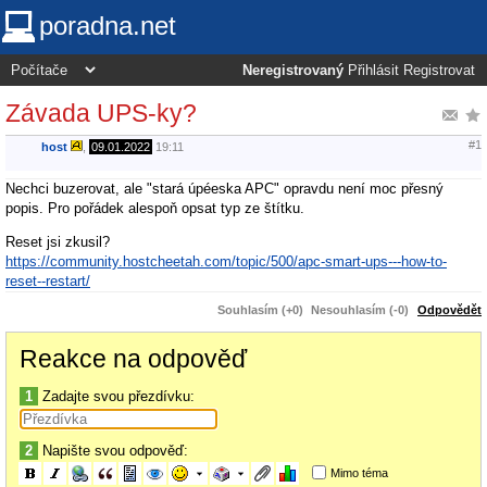
poradna.net
Neregistrovaný
Přihlásit
Registrovat
Závada UPS-ky?
#1
host
,
09.01.2022
19:11
Nechci buzerovat, ale "stará úpéeska APC" opravdu není moc přesný
popis. Pro pořádek alespoň opsat typ ze štítku.
Reset jsi zkusil?
https://community.hostcheetah.com/topic/500/apc-smart-ups---how-to-
reset--restart/
Souhlasím (+0)
Nesouhlasím (-0)
Odpovědět
Reakce na odpověď
1
Zadajte svou přezdívku:
2
Napište svou odpověď:
Mimo téma