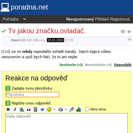
poradna.net
Neregistrovaný
Přihlásit
Registrovat
Tv jakou značku,ovladač.
#4
Kyncl
[88.100.158.xxx],
15.01.2022
17:19
U LG se mi
nikdy
nepodařilo seřadit kanály. Jejich logice vůbec
nerozumím a spíš bych řekl, že to ani nejde.
Souhlasím (+2)
Nesouhlasím (-0)
Odpovědět
Reakce na odpověď
1
Zadajte svou přezdívku:
2
Napište svou odpověď:
Mimo téma