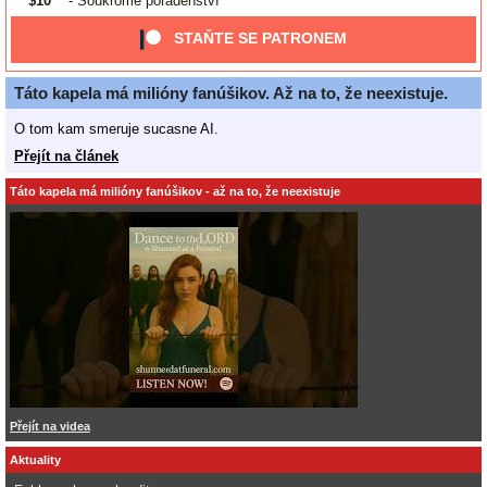
$10
- Soukromé poradenství
STAŇTE SE PATRONEM
Táto kapela má milióny fanúšikov. Až na to, že neexistuje.
O tom kam smeruje sucasne AI.
Přejít na článek
Táto kapela má milióny fanúšikov - až na to, že neexistuje
Přejít na videa
Aktuality