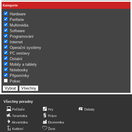
Kategorie
Hardware
Periferie
Multimédia
Software
Programování
Internet
Operační systémy
PC sestavy
Ostatní
Mobily a tablety
Notebooky
Připomínky
Pokec
Všechny poradny
Počítače
Hry
Debaty
Teraristika
Právo
Akvaristika
Ekonomika
Kutilství
Život