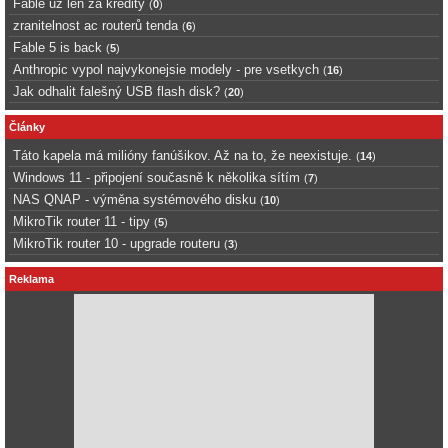
Fable uz len za kredity
(
0
)
zranitelnost ac routerů tenda
(
6
)
Fable 5 is back
(
5
)
Anthropic vypol najvykonejsie modely - pre vsetkych
(
16
)
Jak odhalit falešný USB flash disk?
(
20
)
Články
Táto kapela má milióny fanúšikov. Až na to, že neexistuje.
(
14
)
Windows 11 - připojení současně k několika sítím
(
7
)
NAS QNAP - výměna systémového disku
(
10
)
MikroTik router 11 - tipy
(
5
)
MikroTik router 10 - upgrade routeru
(
3
)
Reklama