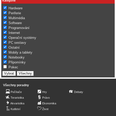
Kategorie
Hardware
Periferie
Multimédia
Software
Programování
Internet
Operační systémy
PC sestavy
Ostatní
Mobily a tablety
Notebooky
Připomínky
Pokec
Všechny poradny
Počítače
Hry
Debaty
Teraristika
Právo
Akvaristika
Ekonomika
Kutilství
Život