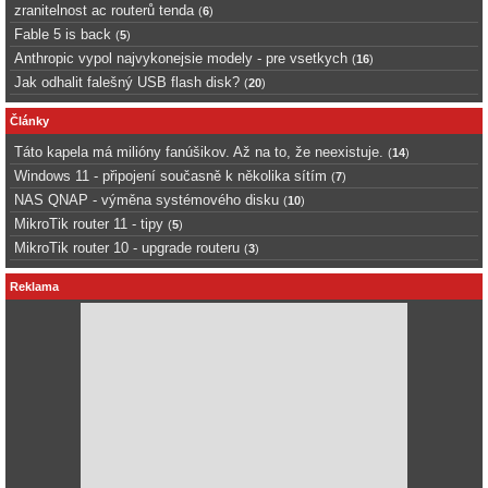
zranitelnost ac routerů tenda
(
6
)
Fable 5 is back
(
5
)
Anthropic vypol najvykonejsie modely - pre vsetkych
(
16
)
Jak odhalit falešný USB flash disk?
(
20
)
Články
Táto kapela má milióny fanúšikov. Až na to, že neexistuje.
(
14
)
Windows 11 - připojení současně k několika sítím
(
7
)
NAS QNAP - výměna systémového disku
(
10
)
MikroTik router 11 - tipy
(
5
)
MikroTik router 10 - upgrade routeru
(
3
)
Reklama