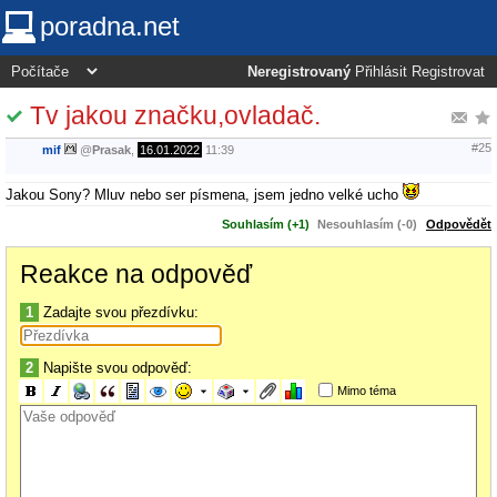
poradna.net
Neregistrovaný
Přihlásit
Registrovat
Tv jakou značku,ovladač.
#25
mif
@
Prasak
,
16.01.2022
11:39
Jakou Sony? Mluv nebo ser písmena, jsem jedno velké ucho
Souhlasím (+1)
Nesouhlasím (-0)
Odpovědět
Reakce na odpověď
1
Zadajte svou přezdívku:
2
Napište svou odpověď:
Mimo téma