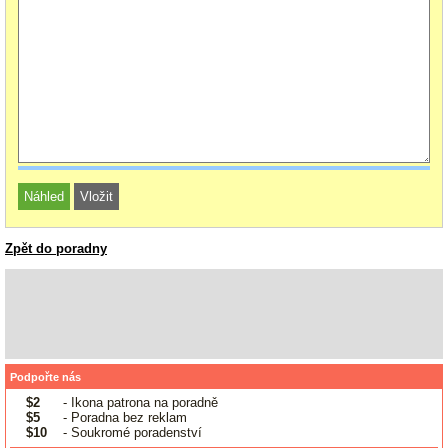
Zpět do poradny
Podpořte nás
$2
- Ikona patrona na poradně
$5
- Poradna bez reklam
$10
- Soukromé poradenství