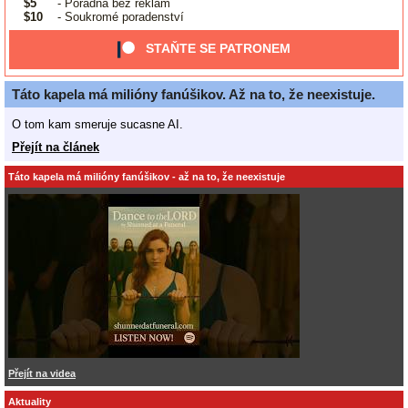
$5
- Poradna bez reklam
$10
- Soukromé poradenství
STAŇTE SE PATRONEM
Táto kapela má milióny fanúšikov. Až na to, že neexistuje.
O tom kam smeruje sucasne AI.
Přejít na článek
Táto kapela má milióny fanúšikov - až na to, že neexistuje
Přejít na videa
Aktuality