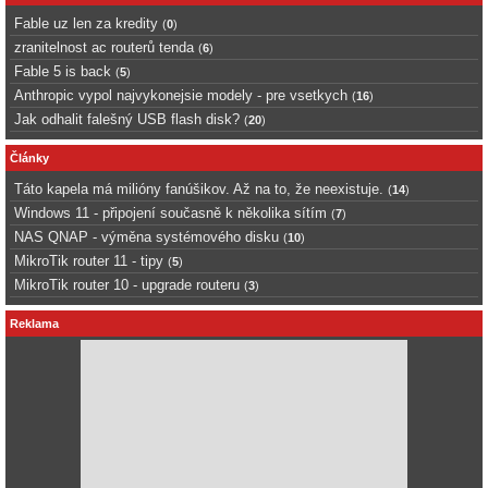
Fable uz len za kredity
(
0
)
zranitelnost ac routerů tenda
(
6
)
Fable 5 is back
(
5
)
Anthropic vypol najvykonejsie modely - pre vsetkych
(
16
)
Jak odhalit falešný USB flash disk?
(
20
)
Články
Táto kapela má milióny fanúšikov. Až na to, že neexistuje.
(
14
)
Windows 11 - připojení současně k několika sítím
(
7
)
NAS QNAP - výměna systémového disku
(
10
)
MikroTik router 11 - tipy
(
5
)
MikroTik router 10 - upgrade routeru
(
3
)
Reklama