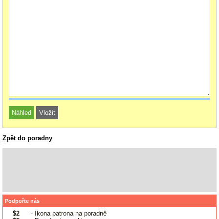
Zpět do poradny
Podpořte nás
$2
- Ikona patrona na poradně