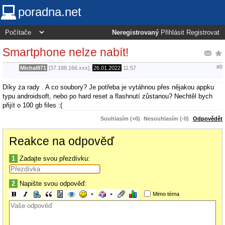
poradna.net
Neregistrovaný
Přihlásit
Registrovat
Smartphone nelze nabít!
#8
Michal871
[37.188.166.xxx],
26.01.2022
11:57
Díky za rady . A co soubory? Je potřeba je vytáhnou přes nějakou appku
typu androidsoft, nebo po hard reset a flashnutí zůstanou? Nechtěl bych
přijít o 100 gb files :(
Souhlasím (+0)
Nesouhlasím (-0)
Odpovědět
Reakce na odpověď
1
Zadajte svou přezdívku:
2
Napište svou odpověď:
Mimo téma