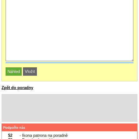
Zpět do poradny
Podpořte nás
$2
- Ikona patrona na poradně