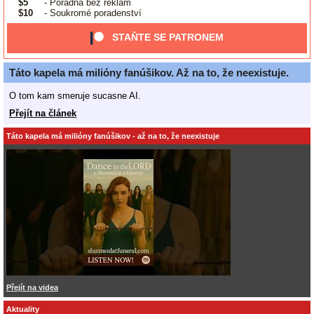
$5
- Poradna bez reklam
$10
- Soukromé poradenství
STAŇTE SE PATRONEM
Táto kapela má milióny fanúšikov. Až na to, že neexistuje.
O tom kam smeruje sucasne AI.
Přejít na článek
Táto kapela má milióny fanúšikov - až na to, že neexistuje
Přejít na videa
Aktuality