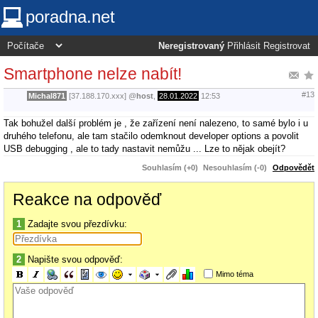
poradna.net
Neregistrovaný
Přihlásit
Registrovat
Smartphone nelze nabít!
#13
Michal871
[37.188.170.xxx]
@
host
,
28.01.2022
12:53
Tak bohužel další problém je , že zařízení není nalezeno, to samé bylo i u
druhého telefonu, ale tam stačilo odemknout developer options a povolit
USB debugging , ale to tady nastavit nemůžu ... Lze to nějak obejít?
Souhlasím (+0)
Nesouhlasím (-0)
Odpovědět
Reakce na odpověď
1
Zadajte svou přezdívku:
2
Napište svou odpověď:
Mimo téma