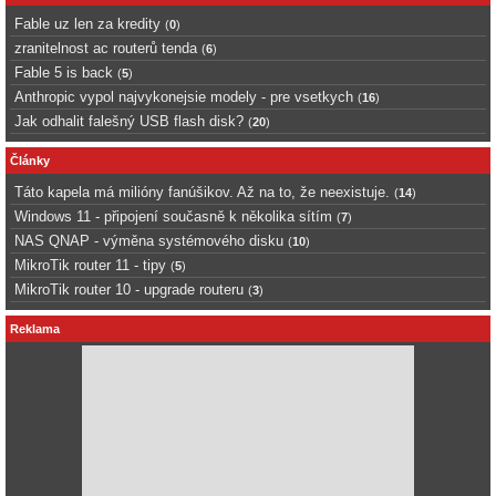
Fable uz len za kredity
(
0
)
zranitelnost ac routerů tenda
(
6
)
Fable 5 is back
(
5
)
Anthropic vypol najvykonejsie modely - pre vsetkych
(
16
)
Jak odhalit falešný USB flash disk?
(
20
)
Články
Táto kapela má milióny fanúšikov. Až na to, že neexistuje.
(
14
)
Windows 11 - připojení současně k několika sítím
(
7
)
NAS QNAP - výměna systémového disku
(
10
)
MikroTik router 11 - tipy
(
5
)
MikroTik router 10 - upgrade routeru
(
3
)
Reklama