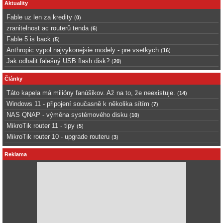
Aktuality
Fable uz len za kredity
(
0
)
zranitelnost ac routerů tenda
(
6
)
Fable 5 is back
(
5
)
Anthropic vypol najvykonejsie modely - pre vsetkych
(
16
)
Jak odhalit falešný USB flash disk?
(
20
)
Články
Táto kapela má milióny fanúšikov. Až na to, že neexistuje.
(
14
)
Windows 11 - připojení současně k několika sítím
(
7
)
NAS QNAP - výměna systémového disku
(
10
)
MikroTik router 11 - tipy
(
5
)
MikroTik router 10 - upgrade routeru
(
3
)
Reklama