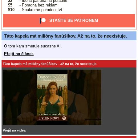
$2
- Ikona patrona na poradně
$5
- Poradna bez reklam
$10
- Soukromé poradenství
STAŇTE SE PATRONEM
Táto kapela má milióny fanúšikov. Až na to, že neexistuje.
O tom kam smeruje sucasne AI.
Přejít na článek
Táto kapela má milióny fanúšikov - až na to, že neexistuje
Přejít na videa