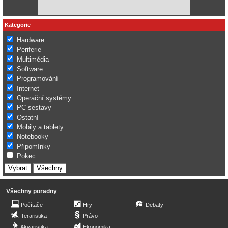
Kategorie
Hardware
Periferie
Multimédia
Software
Programování
Internet
Operační systémy
PC sestavy
Ostatní
Mobily a tablety
Notebooky
Připomínky
Pokec
Všechny poradny
Počítače
Hry
Debaty
Teraristika
Právo
Akvaristika
Ekonomika