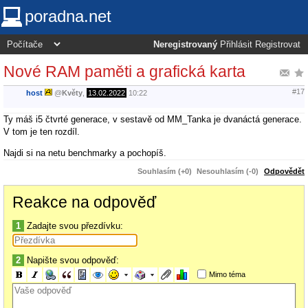
poradna.net
Neregistrovaný
Přihlásit
Registrovat
Nové RAM paměti a grafická karta
#17
host
@
Květy
,
13.02.2022
10:22
Ty máš i5 čtvrté generace, v sestavě od MM_Tanka je dvanáctá generace.
V tom je ten rozdíl.
Najdi si na netu benchmarky a pochopíš.
Souhlasím (+0)
Nesouhlasím (-0)
Odpovědět
Reakce na odpověď
1
Zadajte svou přezdívku:
2
Napište svou odpověď:
Mimo téma