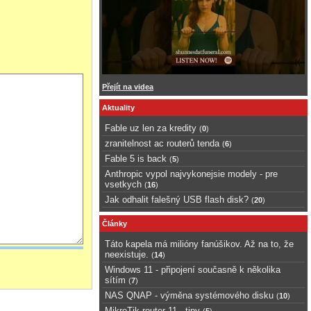
Přejít na videa
Aktuality
Fable uz len za kredity
(
0
)
zranitelnost ac routerů tenda
(
6
)
Fable 5 is back
(
5
)
Anthropic vypol najvykonejsie modely - pre
vsetkych
(
16
)
Jak odhalit falešný USB flash disk?
(
20
)
Články
Táto kapela má milióny fanúšikov. Až na to, že
neexistuje.
(
14
)
Windows 11 - připojení současně k několika
sítím
(
7
)
NAS QNAP - výměna systémového disku
(
10
)
MikroTik router 11 - tipy
(
5
)