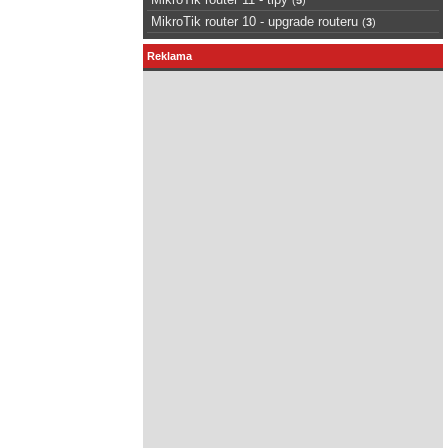
MikroTik router 10 - upgrade routeru
(
3
)
Reklama