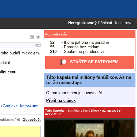
Neregistrovaný
Přihlásit
Registrovat
Podpořte nás
$2
- Ikona patrona na poradně
#23
$5
- Poradna bez reklam
$10
- Soukromé poradenství
 z toho budeš mit dojem.
STAŇTE SE PATRONEM
udělal.
ální cenu.
Táto kapela má milióny fanúšikov. Až na
to, že neexistuje.
O tom kam smeruje sucasne AI.
Přejít na článek
+Graficke+karty&utm_
Táto kapela má milióny fanúšikov - až na to, že
neexistuje
uhlasím (-0)
Odpovědět