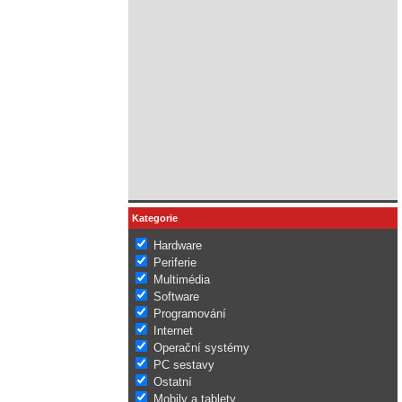
Kategorie
Hardware
Periferie
Multimédia
Software
Programování
Internet
Operační systémy
PC sestavy
Ostatní
Mobily a tablety