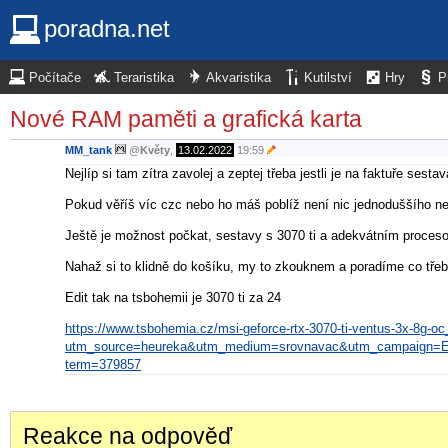
poradna.net
Počítače
Teraristika
Akvaristika
Kutilství
Hry
P
Nové RAM paměti a grafická karta
MM_tank
@
Květy
,
13.02.2022
19:59
Nejlíp si tam zítra zavolej a zeptej třeba jestli je na faktuře ses
Pokud věříš víc czc nebo ho máš poblíž není nic jednoduššího než
Ještě je možnost počkat, sestavy s 3070 ti a adekvátním proceso
Nahaž si to klidně do košíku, my to zkouknem a poradíme co tře
Edit tak na tsbohemii je 3070 ti za 24
https://www.tsbohemia.cz/msi-geforce-rtx-3070-ti-ventus-3x-8g-o
utm_source=heureka&utm_medium=srovnavac&utm_campaign=E
term=379857
Reakce na odpověď