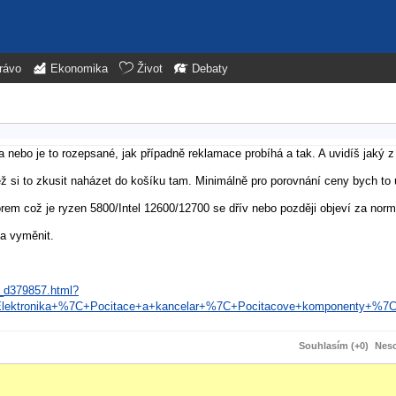
rávo
Ekonomika
Život
Debaty
tava nebo je to rozepsané, jak případně reklamace probíhá a tak. A uvidíš jaký
 si to zkusit naházet do košíku tam. Minimálně pro porovnání ceny bych to 
rem což je ryzen 5800/Intel 12600/12700 se dřív nebo později objeví za norm
ba vyměnit.
c_d379857.html?
lektronika+%7C+Pocitace+a+kancelar+%7C+Pocitacove+komponenty+%7C
Souhlasím (+0)
Neso