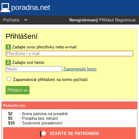
poradna.net
Neregistrovaný
Přihlásit
Registrovat
Přihlášení
1
Zadajte svou přezdívku nebo e-mail:
2
Zadajte své heslo:
Zapomenuté heslo
Zapamatovat přihlášení na tomto počítači
Podpořte nás
$2
- Ikona patrona na poradně
$5
- Poradna bez reklam
$10
- Soukromé poradenství
STAŇTE SE PATRONEM