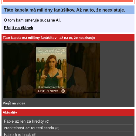
Táto kapela má milióny fanúšikov. Až na to, že neexistuje.
O tom kam smeruje sucasne AI.
Přejít na článek
Táto kapela má milióny fanúšikov - až na to, že neexistuje
Přejít na videa
Aktuality
Fable uz len za kredity
(
0
)
zranitelnost ac routerů tenda
(
6
)
Fable 5 is back
(
5
)