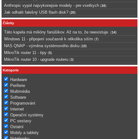
Anthropic vypol najvykonejsie modely - pre vsetkych
(
16
)
Jak odhalit falešný USB flash disk?
(
20
)
Články
Táto kapela má milióny fanúšikov. Až na to, že neexistuje.
(
14
)
Windows 11 - připojení současně k několika sítím
(
7
)
NAS QNAP - výměna systémového disku
(
10
)
MikroTik router 11 - tipy
(
5
)
MikroTik router 10 - upgrade routeru
(
3
)
Kategorie
Hardware
Periferie
Multimédia
Software
Programování
Internet
Operační systémy
PC sestavy
Ostatní
Mobily a tablety
Notebooky