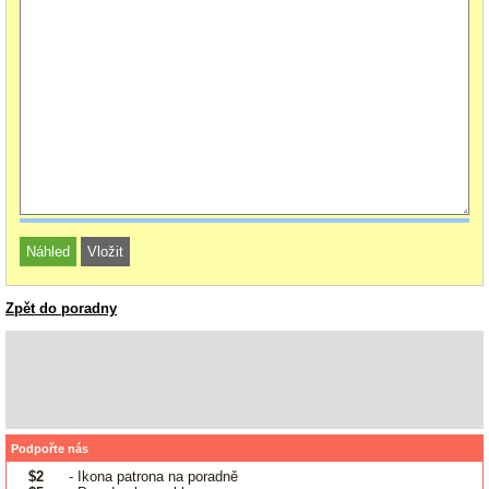
Zpět do poradny
Podpořte nás
$2
- Ikona patrona na poradně