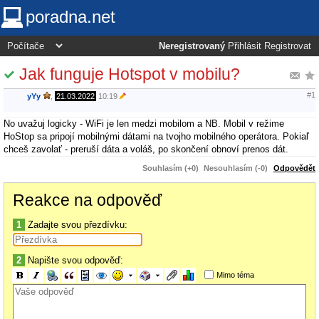
poradna.net
Neregistrovaný
Přihlásit
Registrovat
Jak funguje Hotspot v mobilu?
#1
yYy
,
21.03.2022
10:19
No uvažuj logicky - WiFi je len medzi mobilom a NB. Mobil v režime
HoStop sa pripojí mobilnými dátami na tvojho mobilného operátora. Pokiaľ
chceš zavolať - preruší dáta a voláš, po skončení obnoví prenos dát.
Souhlasím (+0)
Nesouhlasím (-0)
Odpovědět
Reakce na odpověď
1
Zadajte svou přezdívku:
2
Napište svou odpověď:
Mimo téma