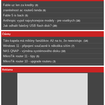
Fable uz len za kredity
(
0
)
zranitelnost ac routerů tenda
(
6
)
Fable 5 is back
(
5
)
Anthropic vypol najvykonejsie modely - pre vsetkych
(
16
)
Jak odhalit falešný USB flash disk?
(
20
)
Články
Táto kapela má milióny fanúšikov. Až na to, že neexistuje.
(
14
)
Windows 11 - připojení současně k několika sítím
(
7
)
NAS QNAP - výměna systémového disku
(
10
)
MikroTik router 11 - tipy
(
5
)
MikroTik router 10 - upgrade routeru
(
3
)
Reklama