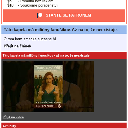
$5
- Poradna bez reklam
$10
- Soukromé poradenství
STAŇTE SE PATRONEM
Táto kapela má milióny fanúšikov. Až na to, že neexistuje.
O tom kam smeruje sucasne AI.
Přejít na článek
Táto kapela má milióny fanúšikov - až na to, že neexistuje
Přejít na videa
Aktuality