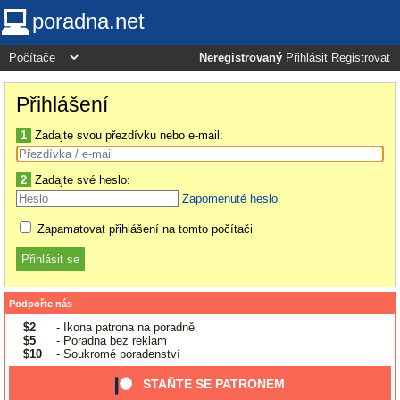
poradna.net
Neregistrovaný
Přihlásit
Registrovat
Přihlášení
1
Zadajte svou přezdívku nebo e-mail:
2
Zadajte své heslo:
Zapomenuté heslo
Zapamatovat přihlášení na tomto počítači
Podpořte nás
$2
- Ikona patrona na poradně
$5
- Poradna bez reklam
$10
- Soukromé poradenství
STAŇTE SE PATRONEM