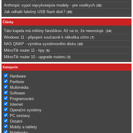
Anthropic vypol najvykonejsie modely - pre vsetkych
(
16
)
Jak odhalit falešný USB flash disk?
(
20
)
Články
Táto kapela má milióny fanúšikov. Až na to, že neexistuje.
(
14
)
Windows 11 - připojení současně k několika sítím
(
7
)
NAS QNAP - výměna systémového disku
(
10
)
MikroTik router 11 - tipy
(
5
)
MikroTik router 10 - upgrade routeru
(
3
)
Kategorie
Hardware
Periferie
Multimédia
Software
Programování
Internet
Operační systémy
PC sestavy
Ostatní
Mobily a tablety
Notebooky