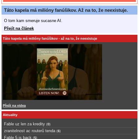
Táto kapela má milióny fanúšikov. Až na to, že neexistuje.
O tom kam smeruje sucasne AI.
Přejít na článek
Táto kapela má milióny fanúšikov - až na to, že neexistuje
Přejít na videa
Aktuality
Fable uz len za kredity
(
0
)
zranitelnost ac routerů tenda
(
6
)
Fable 5 is back
(
5
)