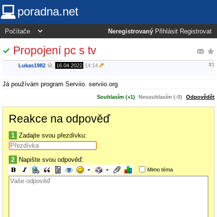
poradna.net
Neregistrovaný
Přihlásit
Registrovat
Propojení pc s tv
#1
Lukas1982
,
16.04.2022
14:14
Já používám program Serviio. serviio.org
Souhlasím (+1)
Nesouhlasím (-0)
Odpovědět
Reakce na odpověď
1
Zadajte svou přezdívku:
2
Napište svou odpověď:
Mimo téma