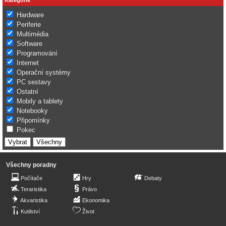
Hardware
Periferie
Multimédia
Software
Programování
Internet
Operační systémy
PC sestavy
Ostatní
Mobily a tablety
Notebooky
Připomínky
Pokec
Všechny poradny
Počítače
Hry
Debaty
Teraristika
Právo
Akvaristika
Ekonomika
Kutilství
Život