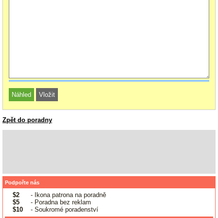
Zpět do poradny
Podpořte nás
$2
- Ikona patrona na poradně
$5
- Poradna bez reklam
$10
- Soukromé poradenství