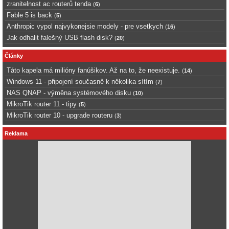
zranitelnost ac routerů tenda
(
6
)
Fable 5 is back
(
5
)
Anthropic vypol najvykonejsie modely - pre vsetkych
(
16
)
Jak odhalit falešný USB flash disk?
(
20
)
Články
Táto kapela má milióny fanúšikov. Až na to, že neexistuje.
(
14
)
Windows 11 - připojení současně k několika sítím
(
7
)
NAS QNAP - výměna systémového disku
(
10
)
MikroTik router 11 - tipy
(
5
)
MikroTik router 10 - upgrade routeru
(
3
)
Reklama