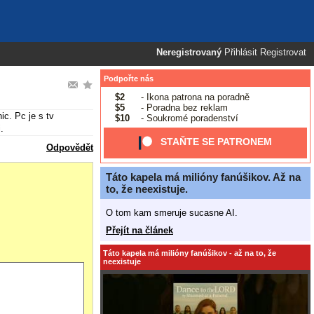
Neregistrovaný
Přihlásit
Registrovat
Podpořte nás
$2
- Ikona patrona na poradně
$5
- Poradna bez reklam
ic. Pc je s tv
$10
- Soukromé poradenství
.
STAŇTE SE PATRONEM
Odpovědět
Táto kapela má milióny fanúšikov. Až na
to, že neexistuje.
O tom kam smeruje sucasne AI.
Přejít na článek
Táto kapela má milióny fanúšikov - až na to, že
neexistuje