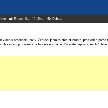
rávo
Ekonomika
Život
Debaty
t videa s notebooku na tv. Zkoušel jsem to přes bluetooth, přes wifi a pořád n
na hifi systém propojení s tv funguje normálně. Poradíte nějaký způsob? Děkuji