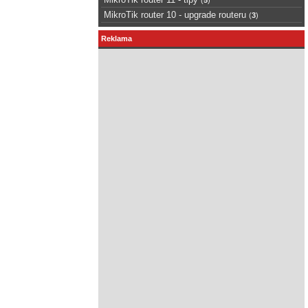
MikroTik router 10 - upgrade routeru
(
3
)
Reklama