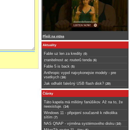
Přejít na videa
Aktuality
Fable uz len za kredity
(
0
)
zranitelnost ac routerů tenda
(
6
)
Fable 5 is back
(
5
)
Anthropic vypol najvykonejsie modely - pre
vsetkych
(
16
)
Jak odhalit falešný USB flash disk?
(
20
)
Články
Táto kapela má milióny fanúšikov. Až na to, že
neexistuje.
(
14
)
Windows 11 - připojení současně k několika
sítím
(
7
)
NAS QNAP - výměna systémového disku
(
10
)
MikroTik router 11 - tipy
(
5
)