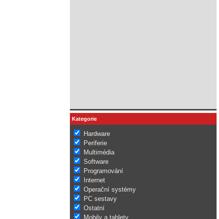
Kategorie
Hardware
Periferie
Multimédia
Software
Programování
Internet
Operační systémy
PC sestavy
Ostatní
Mobily a tablety