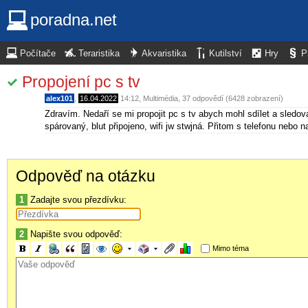
poradna.net
Počítače
Teraristika
Akvaristika
Kutilství
Hry
P
Propojení pc s tv
alex101
,
16.04.2022
14:12
,
Multimédia
, 37 odpovědí (6428 zobrazení)
Zdravím. Nedaří se mi propojit pc s tv abych mohl sdílet a sledova
spárovaný, blut připojeno, wifi jw stwjná. Přitom s telefonu nebo 
Odpověď na otázku
1
Zadajte svou přezdívku:
2
Napište svou odpověď:
Mimo téma