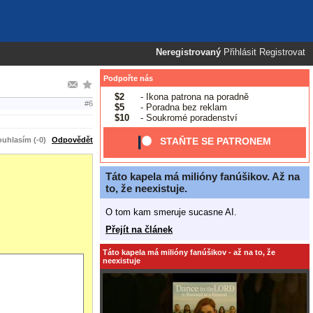
Neregistrovaný
Přihlásit
Registrovat
Podpořte nás
$2
- Ikona patrona na poradně
#6
$5
- Poradna bez reklam
$10
- Soukromé poradenství
uhlasím (-0)
Odpovědět
STAŇTE SE PATRONEM
Táto kapela má milióny fanúšikov. Až na
to, že neexistuje.
O tom kam smeruje sucasne AI.
Přejít na článek
Táto kapela má milióny fanúšikov - až na to, že
neexistuje