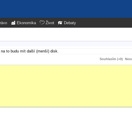
rávo
Ekonomika
Život
Debaty
na to budu mít další (menší) disk.
Souhlasím (+0)
Neso