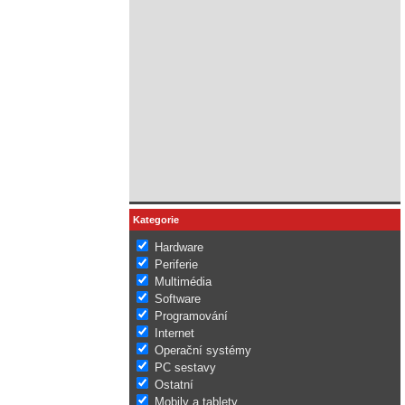
Kategorie
Hardware
Periferie
Multimédia
Software
Programování
Internet
Operační systémy
PC sestavy
Ostatní
Mobily a tablety