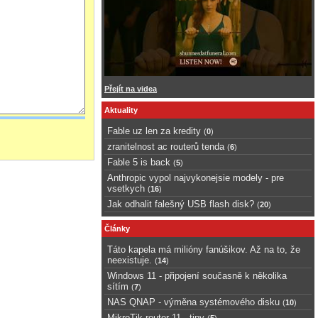
Přejít na videa
Aktuality
Fable uz len za kredity
(
0
)
zranitelnost ac routerů tenda
(
6
)
Fable 5 is back
(
5
)
Anthropic vypol najvykonejsie modely - pre
vsetkych
(
16
)
Jak odhalit falešný USB flash disk?
(
20
)
Články
Táto kapela má milióny fanúšikov. Až na to, že
neexistuje.
(
14
)
Windows 11 - připojení současně k několika
sítím
(
7
)
NAS QNAP - výměna systémového disku
(
10
)
MikroTik router 11 - tipy
(
5
)