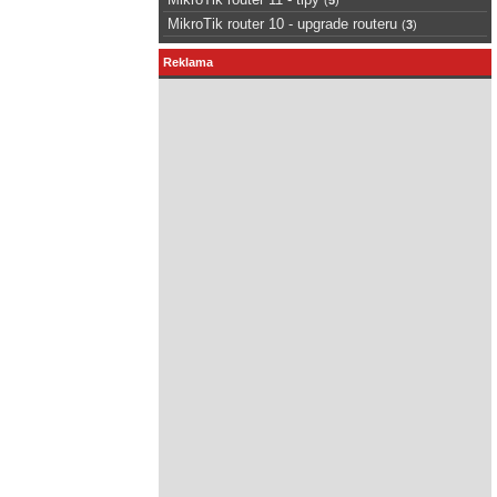
MikroTik router 10 - upgrade routeru
(
3
)
Reklama