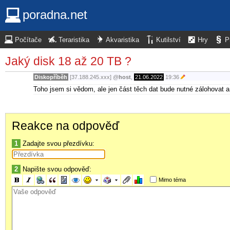
poradna.net
Počítače
Teraristika
Akvaristika
Kutilství
Hry
P
Jaký disk 18 až 20 TB ?
Diskopříběh
[37.188.245.xxx]
@
host
,
21.06.2022
19:36
Toho jsem si vědom, ale jen část těch dat bude nutné zálohovat a 
Reakce na odpověď
1
Zadajte svou přezdívku:
2
Napište svou odpověď:
Mimo téma