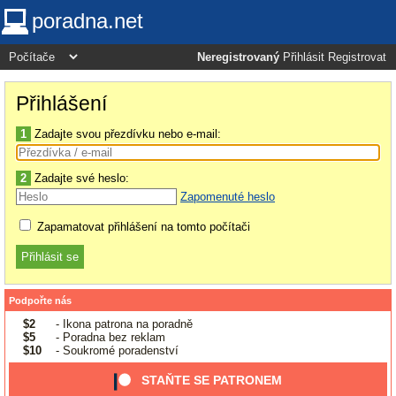
poradna.net
Neregistrovaný
Přihlásit
Registrovat
Přihlášení
1
Zadajte svou přezdívku nebo e-mail:
2
Zadajte své heslo:
Zapomenuté heslo
Zapamatovat přihlášení na tomto počítači
Podpořte nás
$2
- Ikona patrona na poradně
$5
- Poradna bez reklam
$10
- Soukromé poradenství
STAŇTE SE PATRONEM