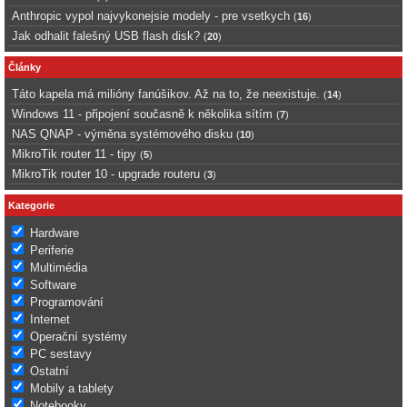
Anthropic vypol najvykonejsie modely - pre vsetkych
(
16
)
Jak odhalit falešný USB flash disk?
(
20
)
Články
Táto kapela má milióny fanúšikov. Až na to, že neexistuje.
(
14
)
Windows 11 - připojení současně k několika sítím
(
7
)
NAS QNAP - výměna systémového disku
(
10
)
MikroTik router 11 - tipy
(
5
)
MikroTik router 10 - upgrade routeru
(
3
)
Kategorie
Hardware
Periferie
Multimédia
Software
Programování
Internet
Operační systémy
PC sestavy
Ostatní
Mobily a tablety
Notebooky