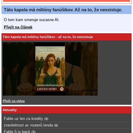
Táto kapela má milióny fanúšikov. Až na to, že neexistuje.
O tom kam smeruje sucasne AI.
Přejít na článek
Táto kapela má milióny fanúšikov - až na to, že neexistuje
Přejít na videa
Aktuality
Fable uz len za kredity
(
0
)
zranitelnost ac routerů tenda
(
6
)
Fable 5 is back
(
5
)