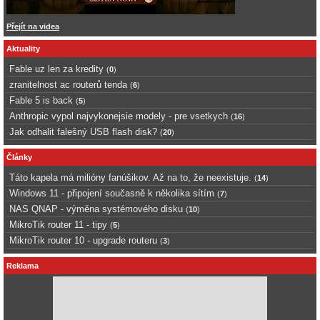
Přejít na videa
Aktuality
Fable uz len za kredity
(
0
)
zranitelnost ac routerů tenda
(
6
)
Fable 5 is back
(
5
)
Anthropic vypol najvykonejsie modely - pre vsetkych
(
16
)
Jak odhalit falešný USB flash disk?
(
20
)
Články
Táto kapela má milióny fanúšikov. Až na to, že neexistuje.
(
14
)
Windows 11 - připojení současně k několika sítím
(
7
)
NAS QNAP - výměna systémového disku
(
10
)
MikroTik router 11 - tipy
(
5
)
MikroTik router 10 - upgrade routeru
(
3
)
Reklama