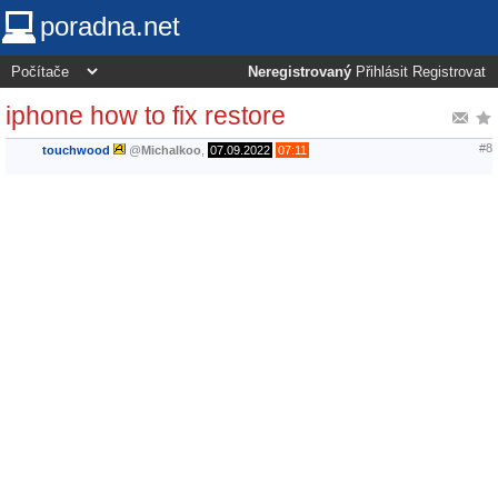
poradna.net
Neregistrovaný
Přihlásit
Registrovat
iphone how to fix restore
#8
touchwood
@
Michalkoo
,
07.09.2022
07:11