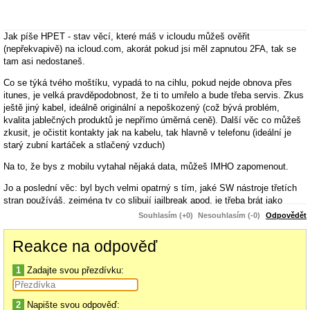
Jak píše HPET - stav věcí, které máš v icloudu můžeš ověřit
(nepřekvapivě) na icloud.com, akorát pokud jsi měl zapnutou 2FA, tak se
tam asi nedostaneš.
Co se týká tvého moštíku, vypadá to na cihlu, pokud nejde obnova přes
itunes, je velká pravděpodobnost, že ti to umřelo a bude třeba servis. Zkus
ještě jiný kabel, ideálně originální a nepoškozený (což bývá problém,
kvalita jablečných produktů je nepřímo úměrná ceně). Další věc co můžeš
zkusit, je očistit kontakty jak na kabelu, tak hlavně v telefonu (ideální je
starý zubní kartáček a stlačený vzduch)
Na to, že bys z mobilu vytahal nějaká data, můžeš IMHO zapomenout.
Jo a poslední věc: byl bych velmi opatrný s tím, jaké SW nástroje třetích
stran používáš, zejména ty co slibují jailbreak apod. je třeba brát jako
potencionální problém, kdy spolu s crackem bezpečnosti ti mohou do
Souhlasím (+0)
Nesouhlasím (-0)
Odpovědět
telefonu podstrčit jakoukoli škodnou (rootkity, keyloggery apod.) a protože
je dnes mobil klíč ke všem bankám, účtům a identitám, riskuješ o dost víc
Reakce na odpověď
než nějaký kus nekvalitního HW.
1
Zadajte svou přezdívku:
2
Napište svou odpověď: