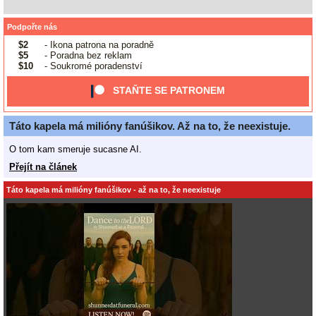
Podpořte nás
$2
- Ikona patrona na poradně
$5
- Poradna bez reklam
$10
- Soukromé poradenství
STAŇTE SE PATRONEM
Táto kapela má milióny fanúšikov. Až na to, že neexistuje.
O tom kam smeruje sucasne AI.
Přejít na článek
Táto kapela má milióny fanúšikov - až na to, že neexistuje