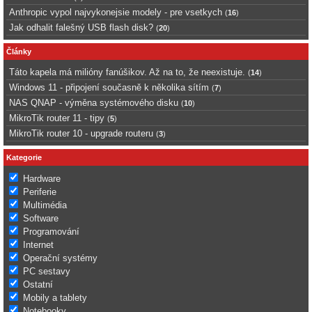
Anthropic vypol najvykonejsie modely - pre vsetkych
(
16
)
Jak odhalit falešný USB flash disk?
(
20
)
Články
Táto kapela má milióny fanúšikov. Až na to, že neexistuje.
(
14
)
Windows 11 - připojení současně k několika sítím
(
7
)
NAS QNAP - výměna systémového disku
(
10
)
MikroTik router 11 - tipy
(
5
)
MikroTik router 10 - upgrade routeru
(
3
)
Kategorie
Hardware
Periferie
Multimédia
Software
Programování
Internet
Operační systémy
PC sestavy
Ostatní
Mobily a tablety
Notebooky