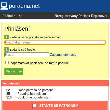
poradna.net
Neregistrovaný
Přihlásit
Registrovat
Přihlášení
1
Zadajte svou přezdívku nebo e-mail:
2
Zadajte své heslo:
Zapomenuté heslo
Zapamatovat přihlášení na tomto počítači
Podpořte nás
$2
- Ikona patrona na poradně
$5
- Poradna bez reklam
$10
- Soukromé poradenství
STAŇTE SE PATRONEM