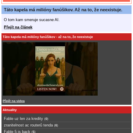
Táto kapela má milióny fanúšikov. Až na to, že neexistuje.
O tom kam smeruje sucasne AI.
Přejít na článek
Táto kapela má milióny fanúšikov - až na to, že neexistuje
Přejít na videa
Aktuality
Fable uz len za kredity
(
0
)
zranitelnost ac routerů tenda
(
6
)
Fable 5 is back
(
5
)