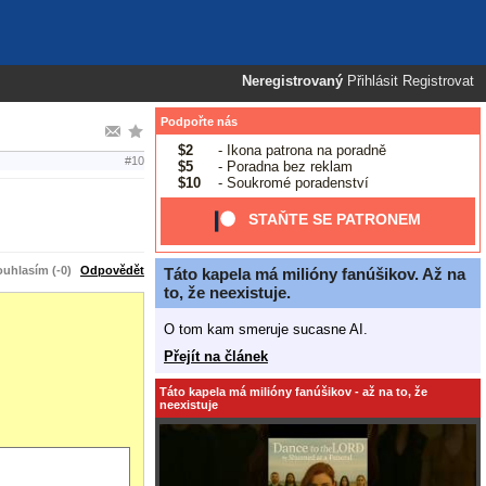
Neregistrovaný
Přihlásit
Registrovat
Podpořte nás
$2
- Ikona patrona na poradně
#10
$5
- Poradna bez reklam
$10
- Soukromé poradenství
STAŇTE SE PATRONEM
uhlasím (-0)
Odpovědět
Táto kapela má milióny fanúšikov. Až na
to, že neexistuje.
O tom kam smeruje sucasne AI.
Přejít na článek
Táto kapela má milióny fanúšikov - až na to, že
neexistuje