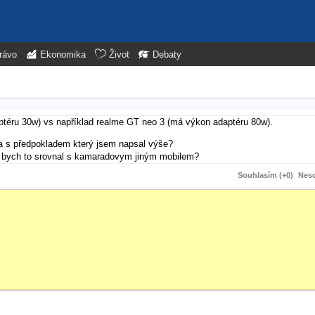
rávo
Ekonomika
Život
Debaty
téru 30w) vs například realme GT neo 3 (má výkon adaptéru 80w).
 a s předpokladem který jsem napsal výše?
ž bych to srovnal s kamaradovym jiným mobilem?
Souhlasím (+0)
Neso