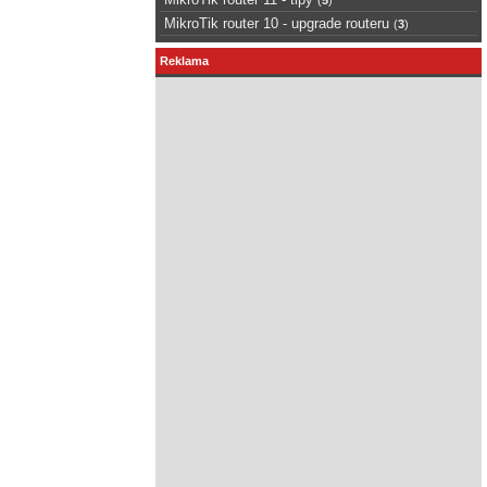
MikroTik router 10 - upgrade routeru
(
3
)
Reklama