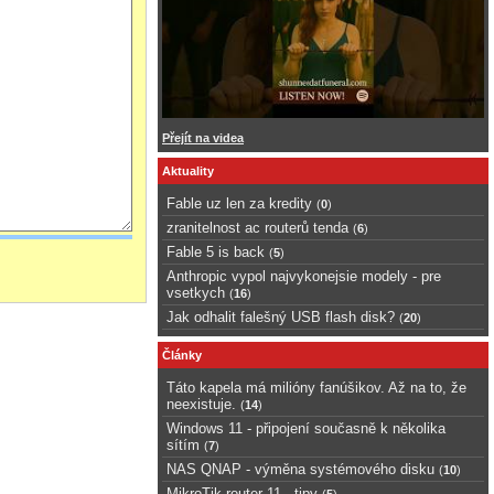
Přejít na videa
Aktuality
Fable uz len za kredity
(
0
)
zranitelnost ac routerů tenda
(
6
)
Fable 5 is back
(
5
)
Anthropic vypol najvykonejsie modely - pre
vsetkych
(
16
)
Jak odhalit falešný USB flash disk?
(
20
)
Články
Táto kapela má milióny fanúšikov. Až na to, že
neexistuje.
(
14
)
Windows 11 - připojení současně k několika
sítím
(
7
)
NAS QNAP - výměna systémového disku
(
10
)
MikroTik router 11 - tipy
(
5
)