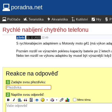
poradna.net
Počítače
Teraristika
Akvaristika
Kutilství
Hry
P
Rychlé nabíjení chytrého telefonu
p3v4x
,
11.12.2022
22:49
S rychlonabijecim adaptérem u Motoroly moto g41 (má výkon adap
Poznám rozdíl ve výrazném poklesu kapacity baterie po 2 letech
Nebo ten rozdíl ve výkonu adaptéru by musel být výraznější kdy
Reakce na odpověď
1
Zadajte svou přezdívku:
2
Napište svou odpověď:
Mimo téma