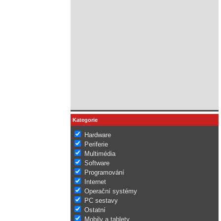
Kategorie
Hardware
Periferie
Multimédia
Software
Programování
Internet
Operační systémy
PC sestavy
Ostatní
Mobily a tablety