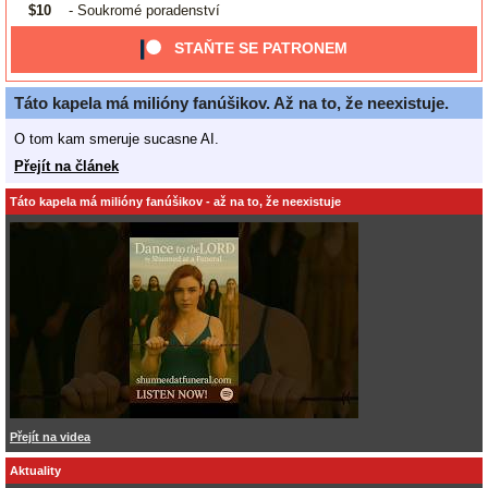
$10
- Soukromé poradenství
STAŇTE SE PATRONEM
Táto kapela má milióny fanúšikov. Až na to, že neexistuje.
O tom kam smeruje sucasne AI.
Přejít na článek
Táto kapela má milióny fanúšikov - až na to, že neexistuje
Přejít na videa
Aktuality