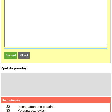
Zpět do poradny
Podpořte nás
$2
- Ikona patrona na poradně
$5
- Poradna bez reklam