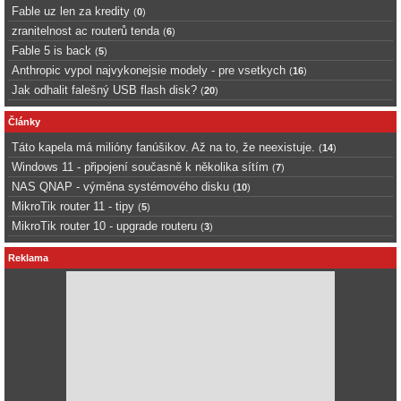
Fable uz len za kredity
(
0
)
zranitelnost ac routerů tenda
(
6
)
Fable 5 is back
(
5
)
Anthropic vypol najvykonejsie modely - pre vsetkych
(
16
)
Jak odhalit falešný USB flash disk?
(
20
)
Články
Táto kapela má milióny fanúšikov. Až na to, že neexistuje.
(
14
)
Windows 11 - připojení současně k několika sítím
(
7
)
NAS QNAP - výměna systémového disku
(
10
)
MikroTik router 11 - tipy
(
5
)
MikroTik router 10 - upgrade routeru
(
3
)
Reklama