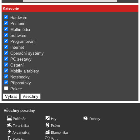
Kategorie
Hardware
Periferie
Multimédia
Software
Programování
Internet
Operační systémy
PC sestavy
Ostatní
Mobily a tablety
Notebooky
Připomínky
Pokec
Všechny poradny
Počítače
Hry
Debaty
Teraristika
Právo
Akvaristika
Ekonomika
Kutilství
Život