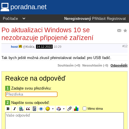
poradna.net
Neregistrovaný
Přihlásit
Registrovat
Po aktualizaci Windows 10 se
nezobrazuje připojené zařízení
#12
host
@
Kráťa
,
14.12.2022
10:29
Tak bych ještě možná zkusil přeinstalovat ovladač pro USB řadič.
Souhlasím (+0)
Nesouhlasím (-0)
Odpovědět
Reakce na odpověď
1
Zadajte svou přezdívku:
2
Napište svou odpověď:
Mimo téma