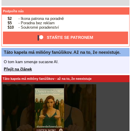
Podpořte nás
$2
- Ikona patrona na poradně
$5
- Poradna bez reklam
$10
- Soukromé poradenství
STAŇTE SE PATRONEM
Táto kapela má milióny fanúšikov. Až na to, že neexistuje.
O tom kam smeruje sucasne AI.
Přejít na článek
Táto kapela má milióny fanúšikov - až na to, že neexistuje