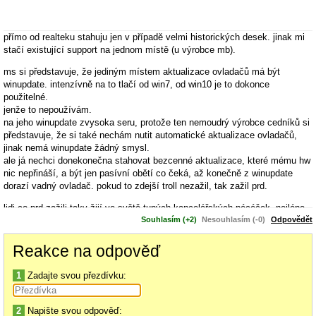
přímo od realteku stahuju jen v případě velmi historických desek. jinak mi
stačí existující support na jednom místě (u výrobce mb).
ms si představuje, že jediným místem aktualizace ovladačů má být
winupdate. intenzívně na to tlačí od win7, od win10 je to dokonce
použitelné.
jenže to nepoužívám.
na jeho winupdate zvysoka seru, protože ten nemoudrý výrobce cedníků si
představuje, že si také nechám nutit automatické aktualizace ovladačů,
jinak nemá winupdate žádný smysl.
ale já nechci donekonečna stahovat bezcenné aktualizace, které mému hw
nic nepřináší, a být jen pasívní obětí co čeká, až konečně z winupdate
dorazí vadný ovladač. pokud to zdejší troll nezažil, tak zažil prd.
lidi co prd zažili taky žijí ve světě tupých kancelářských pécéček. nejlépe
když je jich ve firmě 4-5 druhů.
Souhlasím (+2)
Nesouhlasím (-0)
Odpovědět
jenže pokud to není firma pro generování .ppt odpadu, její druhou polovinu
dělá výroba. ta nikdy nesmí mít přístup na internet. ani během instalace
Reakce na odpověď
není možné, aby se tyto pc byť na vteřinu připojovaly kamsi ven z firmy.
(vidím, že s hnojem win11,12,13... to bude ještě zajímavé)
1
Zadajte svou přezdívku:
pc která spravuju obsahují různé průmyslové řídící karty, o kterých nemá
winupdate ani šajn. když to početně tipnem, půl trhu pc jsou firmy, půl z
2
Napište svou odpověď: