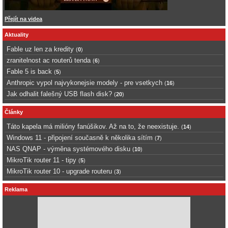
Přejít na videa
Aktuality
Fable uz len za kredity
(
0
)
zranitelnost ac routerů tenda
(
6
)
Fable 5 is back
(
5
)
Anthropic vypol najvykonejsie modely - pre vsetkych
(
16
)
Jak odhalit falešný USB flash disk?
(
20
)
Články
Táto kapela má milióny fanúšikov. Až na to, že neexistuje.
(
14
)
Windows 11 - připojení současně k několika sítím
(
7
)
NAS QNAP - výměna systémového disku
(
10
)
MikroTik router 11 - tipy
(
5
)
MikroTik router 10 - upgrade routeru
(
3
)
Reklama