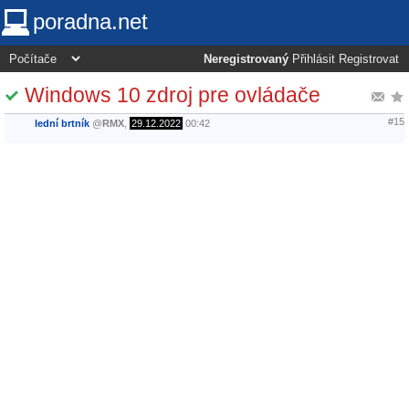
poradna.net
Neregistrovaný
Přihlásit
Registrovat
Windows 10 zdroj pre ovládače
#15
lední brtník
@
RMX
,
29.12.2022
00:42