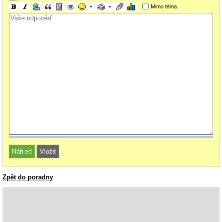
nich výrobní, polovina jejich pc jsou právě průmyslová provedení. a tato
Mimo téma
12% minorita vydělává těm .ppt firmám (třeba státní správě) na důchody.
svůj winupdate si teddy může výrobce cedníků strčit kam slunce nesvítí.
------------
ad tvůj komentář pod kterým reaguju:
nikdo zde ti nebrání oba balíky stáhnout a porovnat. ten větší může
obsahovat podporu pro další os, podporu pro spoustu jazyků, nebo
nepovinnou controlní megautilitu, bez které se ovladač klidně obejde.
Zpět do poradny