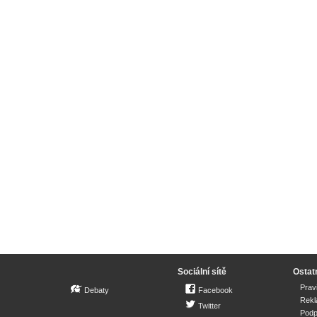
Sociální sítě
Ostat
Prav
Debaty
Facebook
Rek
Twitter
Podp