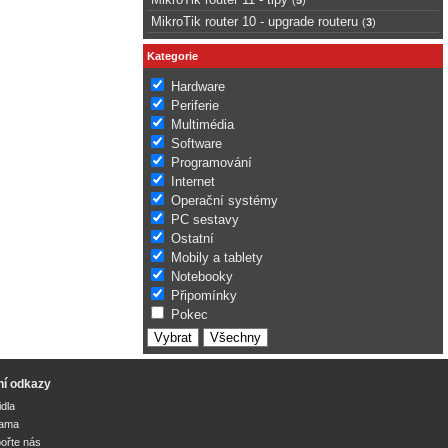
MikroTik router 10 - upgrade routeru
(
3
)
Kategorie
Hardware
Periferie
Multimédia
Software
Programování
Internet
Operační systémy
PC sestavy
Ostatní
Mobily a tablety
Notebooky
Připomínky
Pokec
ní odkazy
idla
lama
ořte nás