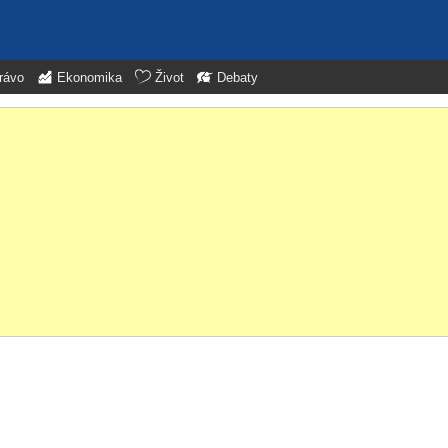
rávo
Ekonomika
Život
Debaty