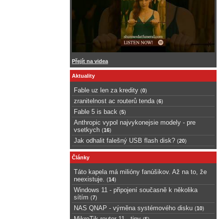
Přejít na videa
Aktuality
Fable uz len za kredity
(
0
)
zranitelnost ac routerů tenda
(
6
)
Fable 5 is back
(
5
)
Anthropic vypol najvykonejsie modely - pre
vsetkych
(
16
)
Jak odhalit falešný USB flash disk?
(
20
)
Články
Táto kapela má milióny fanúšikov. Až na to, že
neexistuje.
(
14
)
Windows 11 - připojení současně k několika
sítím
(
7
)
NAS QNAP - výměna systémového disku
(
10
)
MikroTik router 11 - tipy
(
5
)