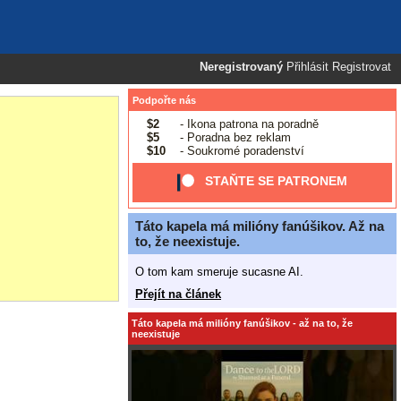
Neregistrovaný
Přihlásit
Registrovat
Podpořte nás
$2
- Ikona patrona na poradně
$5
- Poradna bez reklam
$10
- Soukromé poradenství
STAŇTE SE PATRONEM
Táto kapela má milióny fanúšikov. Až na
to, že neexistuje.
O tom kam smeruje sucasne AI.
Přejít na článek
Táto kapela má milióny fanúšikov - až na to, že
neexistuje