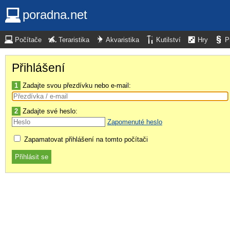
poradna.net
Počítače
Teraristika
Akvaristika
Kutilství
Hry
P
Přihlášení
1
Zadajte svou přezdívku nebo e-mail:
2
Zadajte své heslo:
Zapomenuté heslo
Zapamatovat přihlášení na tomto počítači