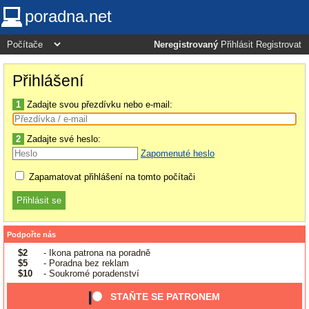
poradna.net
Neregistrovaný
Přihlásit
Registrovat
Přihlášení
1
Zadajte svou přezdívku nebo e-mail:
2
Zadajte své heslo:
Zapomenuté heslo
Zapamatovat přihlášení na tomto počítači
Podpořte nás
$2
- Ikona patrona na poradně
$5
- Poradna bez reklam
$10
- Soukromé poradenství
STAŇTE SE PATRONEM