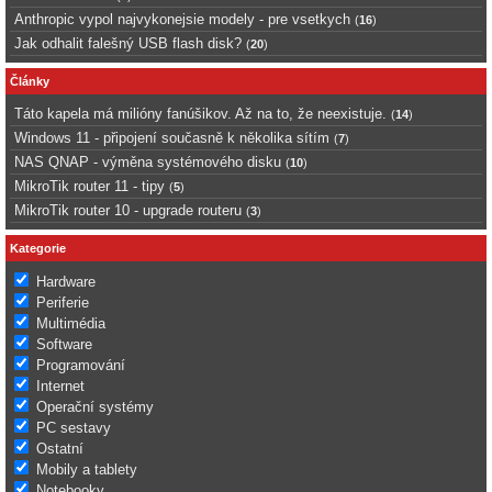
Anthropic vypol najvykonejsie modely - pre vsetkych
(
16
)
Jak odhalit falešný USB flash disk?
(
20
)
Články
Táto kapela má milióny fanúšikov. Až na to, že neexistuje.
(
14
)
Windows 11 - připojení současně k několika sítím
(
7
)
NAS QNAP - výměna systémového disku
(
10
)
MikroTik router 11 - tipy
(
5
)
MikroTik router 10 - upgrade routeru
(
3
)
Kategorie
Hardware
Periferie
Multimédia
Software
Programování
Internet
Operační systémy
PC sestavy
Ostatní
Mobily a tablety
Notebooky