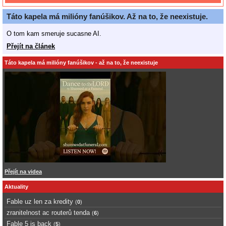
Táto kapela má milióny fanúšikov. Až na to, že neexistuje.
O tom kam smeruje sucasne AI.
Přejít na článek
Táto kapela má milióny fanúšikov - až na to, že neexistuje
Přejít na videa
Aktuality
Fable uz len za kredity
(
0
)
zranitelnost ac routerů tenda
(
6
)
Fable 5 is back
(
5
)