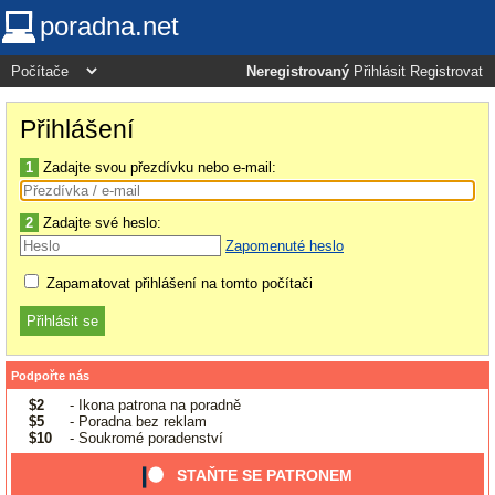
poradna.net
Neregistrovaný
Přihlásit
Registrovat
Přihlášení
1
Zadajte svou přezdívku nebo e-mail:
2
Zadajte své heslo:
Zapomenuté heslo
Zapamatovat přihlášení na tomto počítači
Podpořte nás
$2
- Ikona patrona na poradně
$5
- Poradna bez reklam
$10
- Soukromé poradenství
STAŇTE SE PATRONEM