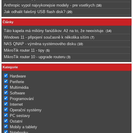
Anthropic vypol najvykonejsie modely - pre vsetkych
(
16
)
Jak odhalit falešný USB flash disk?
(
20
)
Články
Táto kapela má milióny fanúšikov. Až na to, že neexistuje.
(
14
)
Windows 11 - připojení současně k několika sítím
(
7
)
NAS QNAP - výměna systémového disku
(
10
)
MikroTik router 11 - tipy
(
5
)
MikroTik router 10 - upgrade routeru
(
3
)
Kategorie
Hardware
Periferie
Multimédia
Software
Programování
Internet
Operační systémy
PC sestavy
Ostatní
Mobily a tablety
Notebooky