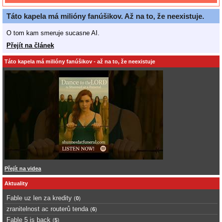
Táto kapela má milióny fanúšikov. Až na to, že neexistuje.
O tom kam smeruje sucasne AI.
Přejít na článek
Táto kapela má milióny fanúšikov - až na to, že neexistuje
Přejít na videa
Aktuality
Fable uz len za kredity
(
0
)
zranitelnost ac routerů tenda
(
6
)
Fable 5 is back
(
5
)