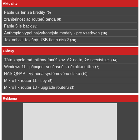
Aktuality
Fable uz len za kredity
(
0
)
zranitelnost ac routerů tenda
(
6
)
Fable 5 is back
(
5
)
Anthropic vypol najvykonejsie modely - pre vsetkych
(
16
)
Jak odhalit falešný USB flash disk?
(
20
)
Články
Táto kapela má milióny fanúšikov. Až na to, že neexistuje.
(
14
)
Windows 11 - připojení současně k několika sítím
(
7
)
NAS QNAP - výměna systémového disku
(
10
)
MikroTik router 11 - tipy
(
5
)
MikroTik router 10 - upgrade routeru
(
3
)
Reklama