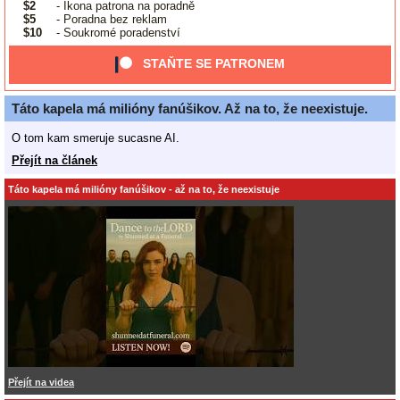
$2
- Ikona patrona na poradně
$5
- Poradna bez reklam
$10
- Soukromé poradenství
STAŇTE SE PATRONEM
Táto kapela má milióny fanúšikov. Až na to, že neexistuje.
O tom kam smeruje sucasne AI.
Přejít na článek
Táto kapela má milióny fanúšikov - až na to, že neexistuje
Přejít na videa