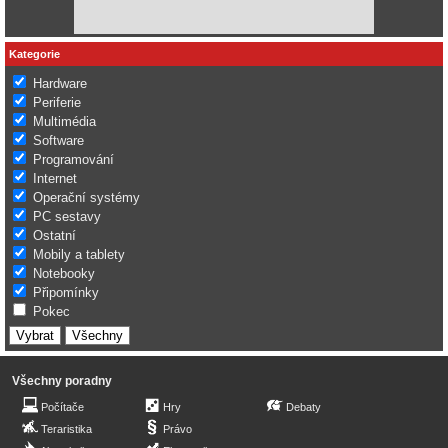
Kategorie
Hardware
Periferie
Multimédia
Software
Programování
Internet
Operační systémy
PC sestavy
Ostatní
Mobily a tablety
Notebooky
Připomínky
Pokec
Všechny poradny
Počítače
Hry
Debaty
Teraristika
Právo