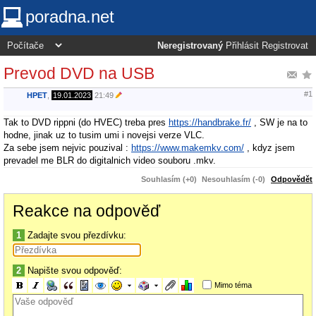
poradna.net
Neregistrovaný
Přihlásit
Registrovat
Prevod DVD na USB
#1
HPET
,
19.01.2023
21:49
Tak to DVD rippni (do HVEC) treba pres
https://handbrake.fr/
, SW je na to
hodne, jinak uz to tusim umi i novejsi verze VLC.
Za sebe jsem nejvic pouzival :
https://www.makemkv.com/
, kdyz jsem
prevadel me BLR do digitalnich video souboru .mkv.
Souhlasím (+0)
Nesouhlasím (-0)
Odpovědět
Reakce na odpověď
1
Zadajte svou přezdívku:
2
Napište svou odpověď:
Mimo téma