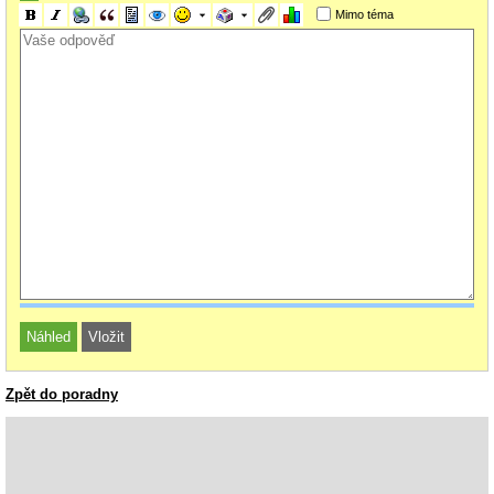
Platinum.
Mimo téma
https://www.techpowerup.com/review/corsair-rmx-series-850-w-2021/5.html
Máš tam grafiku s tím hrozným konektorem 12VHPWR což je novinka.
Počkal bych až dorazí víc zdrojů s tímto konektorem. Myslím, že redukce
v prosklené skřínií moc dobře vypadat nebude.
BTW: prosklená skříň a odhlučněná jsou v rozporu.
EDIT: tak ke corsairu se dá dokoupit, super
https://www.alza.cz/corsair-
premium-individually-sleeved-12-4pin-pcie-gen-5-12vhpwr-600w-cable-type-
4-black-d7587418.htm?kampan=adwkom_komponenty_pla_all_obecna-
css_ostatni-komponenty-
redukce_c_1003717___DO101a16a1_602743699820_~140047707480~&gcl
id=EAIaIQobChMIhLPTpJvq_AIV0QN7Ch1ySAXdEAQYASABEgKrffD_Bw
E
Zpět do poradny