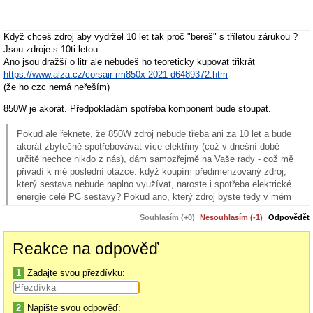
Když chceš zdroj aby vydržel 10 let tak proč "bereš" s tříletou zárukou ?
Jsou zdroje s 10ti letou.
Ano jsou dražší o litr ale nebudeš ho teoreticky kupovat třikrát
https://www.alza.cz/corsair-rm850x-2021-d6489372.htm
(že ho czc nemá neřeším)
850W je akorát. Předpokládám spotřeba komponent bude stoupat.
Pokud ale řeknete, že 850W zdroj nebude třeba ani za 10 let a bude
akorát zbytečně spotřebovávat více elektřiny (což v dnešní době
určitě nechce nikdo z nás), dám samozřejmě na Vaše rady - což mě
přivádí k mé poslední otázce: když koupím předimenzovaný zdroj,
který sestava nebude naplno využívat, naroste i spotřeba elektrické
energie celé PC sestavy? Pokud ano, který zdroj byste tedy v mém
konkrétním případě za daných podmínek (dimenzovaný na dalších
Souhlasím (+0)
Nesouhlasím (-1)
Odpovědět
10 let) k této sestavě doporučili?
Reakce na odpověď
Dřív byly zdroje naprosto nehlídané co se týká účinnosti, hlavní problém
byl zejména s nižším zatížením.
1
Zadajte svou přezdívku:
Existují i měření konkrétně tento zdroj při spotřebě "čumím na net" odhad
60-80w má skvělou účinnost 85 procent. Nedá se předpokládat, že jiné
zdroje (s menším max výkonem) na tom budou lépe kromě skupiny
2
Napište svou odpověď: