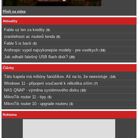
Přejít na videa
Aktuality
Fable uz len za kredity
(
0
)
zranitelnost ac routerů tenda
(
6
)
Fable 5 is back
(
5
)
Anthropic vypol najvykonejsie modely - pre vsetkych
(
16
)
Jak odhalit falešný USB flash disk?
(
20
)
Články
Táto kapela má milióny fanúšikov. Až na to, že neexistuje.
(
14
)
Windows 11 - připojení současně k několika sítím
(
7
)
NAS QNAP - výměna systémového disku
(
10
)
MikroTik router 11 - tipy
(
5
)
MikroTik router 10 - upgrade routeru
(
3
)
Reklama