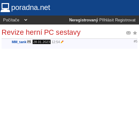
poradna.net
Neregistrovaný
Přihlásit
Registrovat
Revize herní PC sestavy
#5
MM_tank
,
28.01.2023
12:54