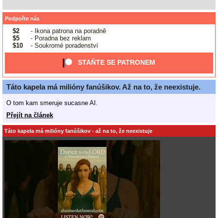
Podpořte nás
$2
- Ikona patrona na poradně
$5
- Poradna bez reklam
$10
- Soukromé poradenství
STAŇTE SE PATRONEM
Táto kapela má milióny fanúšikov. Až na to, že neexistuje.
O tom kam smeruje sucasne AI.
Přejít na článek
Táto kapela má milióny fanúšikov - až na to, že neexistuje