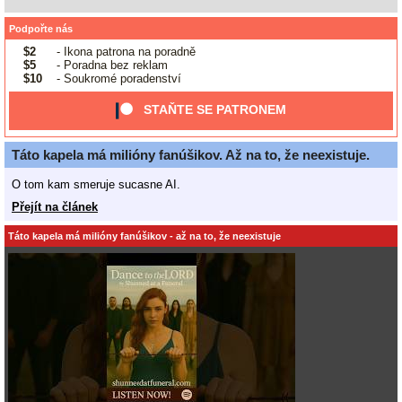
Podpořte nás
$2
- Ikona patrona na poradně
$5
- Poradna bez reklam
$10
- Soukromé poradenství
STAŇTE SE PATRONEM
Táto kapela má milióny fanúšikov. Až na to, že neexistuje.
O tom kam smeruje sucasne AI.
Přejít na článek
Táto kapela má milióny fanúšikov - až na to, že neexistuje