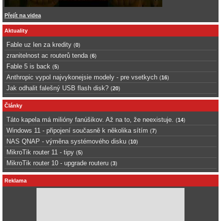
Přejít na videa
Aktuality
Fable uz len za kredity
(
0
)
zranitelnost ac routerů tenda
(
6
)
Fable 5 is back
(
5
)
Anthropic vypol najvykonejsie modely - pre vsetkych
(
16
)
Jak odhalit falešný USB flash disk?
(
20
)
Články
Táto kapela má milióny fanúšikov. Až na to, že neexistuje.
(
14
)
Windows 11 - připojení současně k několika sítím
(
7
)
NAS QNAP - výměna systémového disku
(
10
)
MikroTik router 11 - tipy
(
5
)
MikroTik router 10 - upgrade routeru
(
3
)
Reklama