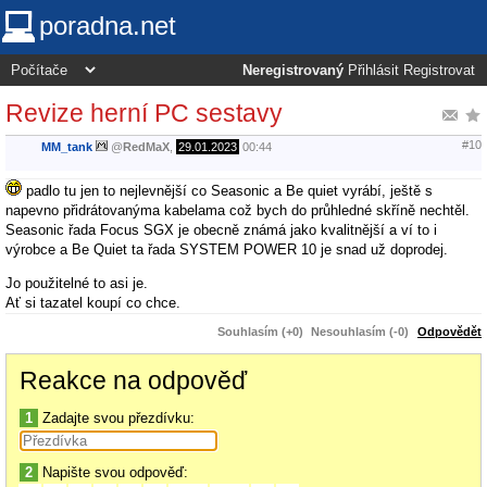
poradna.net
Neregistrovaný
Přihlásit
Registrovat
Revize herní PC sestavy
#10
MM_tank
@
RedMaX
,
29.01.2023
00:44
padlo tu jen to nejlevnější co Seasonic a Be quiet vyrábí, ještě s
napevno přidrátovanýma kabelama což bych do průhledné skříně nechtěl.
Seasonic řada Focus SGX je obecně známá jako kvalitnější a ví to i
výrobce a Be Quiet ta řada SYSTEM POWER 10 je snad už doprodej.
Jo použitelné to asi je.
Ať si tazatel koupí co chce.
Souhlasím (+0)
Nesouhlasím (-0)
Odpovědět
Reakce na odpověď
1
Zadajte svou přezdívku:
2
Napište svou odpověď: