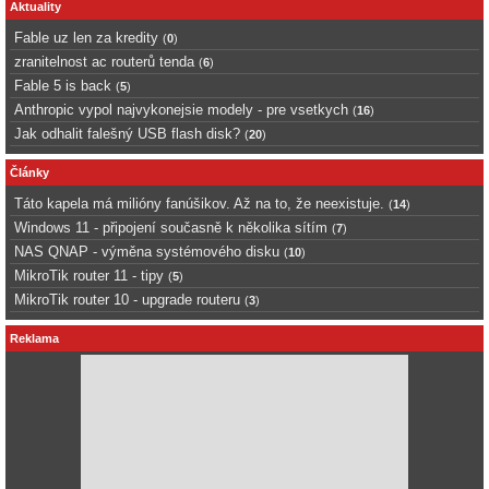
Aktuality
Fable uz len za kredity
(
0
)
zranitelnost ac routerů tenda
(
6
)
Fable 5 is back
(
5
)
Anthropic vypol najvykonejsie modely - pre vsetkych
(
16
)
Jak odhalit falešný USB flash disk?
(
20
)
Články
Táto kapela má milióny fanúšikov. Až na to, že neexistuje.
(
14
)
Windows 11 - připojení současně k několika sítím
(
7
)
NAS QNAP - výměna systémového disku
(
10
)
MikroTik router 11 - tipy
(
5
)
MikroTik router 10 - upgrade routeru
(
3
)
Reklama