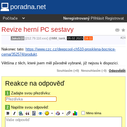
poradna.net
Neregistrovaný
Přihlásit
Registrovat
Revize herní PC sestavy
#24
Jakub10
[212.79.110.xxx]
@
MM_tank
,
05.02.2023
16:11
Nakonec tato:
https://www.czc.cz/deepcool-ch510-prosklena-bocnice-
cerna/352574/produkt
.
Většina z těch, které jsem měl původně vybrané, již nejsou k dispozici.
Souhlasím (+0)
Nesouhlasím (-0)
Odpovědět
Reakce na odpověď
1
Zadajte svou přezdívku:
2
Napište svou odpověď:
Mimo téma