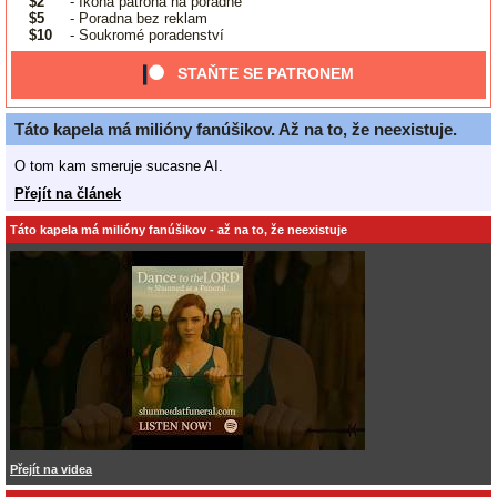
$2
- Ikona patrona na poradně
$5
- Poradna bez reklam
$10
- Soukromé poradenství
STAŇTE SE PATRONEM
Táto kapela má milióny fanúšikov. Až na to, že neexistuje.
O tom kam smeruje sucasne AI.
Přejít na článek
Táto kapela má milióny fanúšikov - až na to, že neexistuje
Přejít na videa