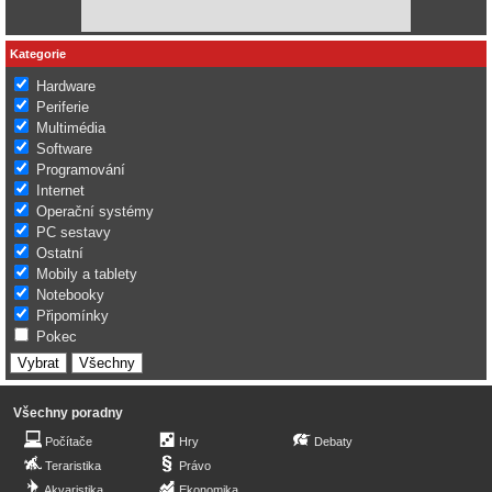
Kategorie
Hardware
Periferie
Multimédia
Software
Programování
Internet
Operační systémy
PC sestavy
Ostatní
Mobily a tablety
Notebooky
Připomínky
Pokec
Všechny poradny
Počítače
Hry
Debaty
Teraristika
Právo
Akvaristika
Ekonomika