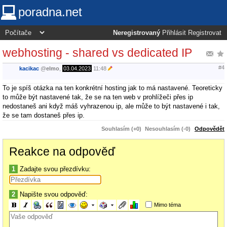
poradna.net
Neregistrovaný
Přihlásit
Registrovat
webhosting - shared vs dedicated IP
#4
kacikac
@
elmo
,
03.04.2023
11:48
To je spíš otázka na ten konkrétní hosting jak to má nastavené. Teoreticky
to může být nastavené tak, že se na ten web v prohlížeči přes ip
nedostaneš ani když máš vyhrazenou ip, ale může to být nastavené i tak,
že se tam dostaneš přes ip.
Souhlasím (+0)
Nesouhlasím (-0)
Odpovědět
Reakce na odpověď
1
Zadajte svou přezdívku:
2
Napište svou odpověď:
Mimo téma