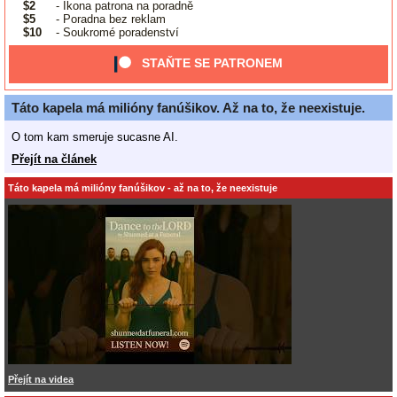
$2
- Ikona patrona na poradně
$5
- Poradna bez reklam
$10
- Soukromé poradenství
STAŇTE SE PATRONEM
Táto kapela má milióny fanúšikov. Až na to, že neexistuje.
O tom kam smeruje sucasne AI.
Přejít na článek
Táto kapela má milióny fanúšikov - až na to, že neexistuje
Přejít na videa