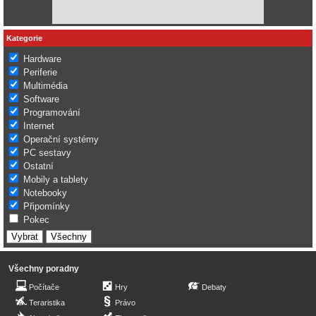
Kategorie
Hardware
Periferie
Multimédia
Software
Programování
Internet
Operační systémy
PC sestavy
Ostatní
Mobily a tablety
Notebooky
Připomínky
Pokec
Všechny poradny
Počítače
Hry
Debaty
Teraristika
Právo