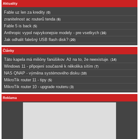
Aktuality
Fable uz len za kredity
(
0
)
zranitelnost ac routerů tenda
(
6
)
Fable 5 is back
(
5
)
Anthropic vypol najvykonejsie modely - pre vsetkych
(
16
)
Jak odhalit falešný USB flash disk?
(
20
)
Články
Táto kapela má milióny fanúšikov. Až na to, že neexistuje.
(
14
)
Windows 11 - připojení současně k několika sítím
(
7
)
NAS QNAP - výměna systémového disku
(
10
)
MikroTik router 11 - tipy
(
5
)
MikroTik router 10 - upgrade routeru
(
3
)
Reklama