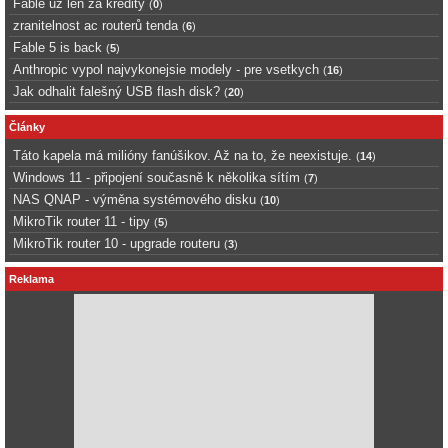
Fable uz len za kredity
(
0
)
zranitelnost ac routerů tenda
(
6
)
Fable 5 is back
(
5
)
Anthropic vypol najvykonejsie modely - pre vsetkych
(
16
)
Jak odhalit falešný USB flash disk?
(
20
)
Články
Táto kapela má milióny fanúšikov. Až na to, že neexistuje.
(
14
)
Windows 11 - připojení současně k několika sítím
(
7
)
NAS QNAP - výměna systémového disku
(
10
)
MikroTik router 11 - tipy
(
5
)
MikroTik router 10 - upgrade routeru
(
3
)
Reklama