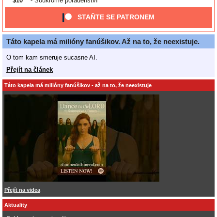
$10
- Soukromé poradenství
STAŇTE SE PATRONEM
Táto kapela má milióny fanúšikov. Až na to, že neexistuje.
O tom kam smeruje sucasne AI.
Přejít na článek
Táto kapela má milióny fanúšikov - až na to, že neexistuje
Přejít na videa
Aktuality