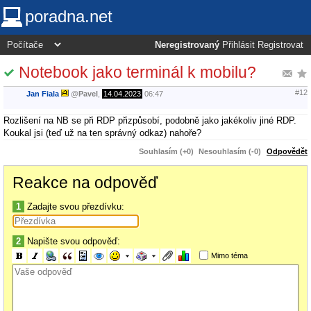
poradna.net
Neregistrovaný
Přihlásit
Registrovat
Notebook jako terminál k mobilu?
#12
Jan Fiala
@
Pavel
,
14.04.2023
06:47
Rozlišení na NB se při RDP přizpůsobí, podobně jako jakékoliv jiné RDP.
Koukal jsi (teď už na ten správný odkaz) nahoře?
Souhlasím (+0)
Nesouhlasím (-0)
Odpovědět
Reakce na odpověď
1
Zadajte svou přezdívku:
2
Napište svou odpověď:
Mimo téma