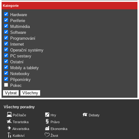
Kategorie
Hardware
Periferie
Multimédia
Software
Programování
Internet
Operační systémy
PC sestavy
Ostatní
Mobily a tablety
Notebooky
Připomínky
Pokec
Všechny poradny
Počítače
Hry
Debaty
Teraristika
Právo
Akvaristika
Ekonomika
Kutilství
Život