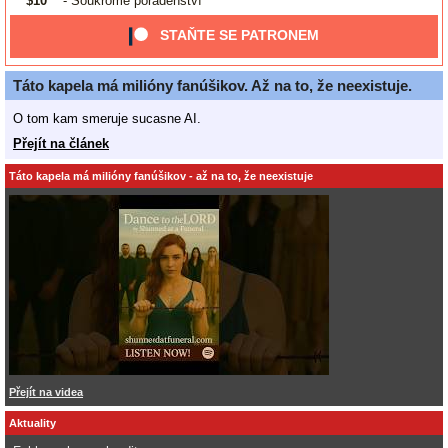
$10
- Soukromé poradenství
STAŇTE SE PATRONEM
Táto kapela má milióny fanúšikov. Až na to, že neexistuje.
O tom kam smeruje sucasne AI.
Přejít na článek
Táto kapela má milióny fanúšikov - až na to, že neexistuje
Přejít na videa
Aktuality