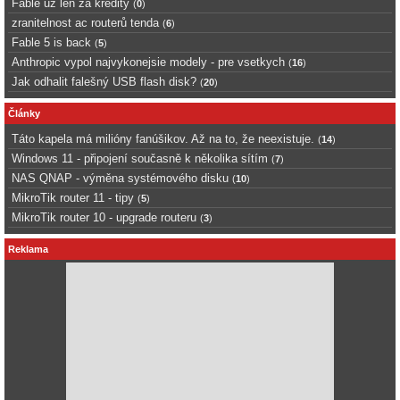
Fable uz len za kredity
(
0
)
zranitelnost ac routerů tenda
(
6
)
Fable 5 is back
(
5
)
Anthropic vypol najvykonejsie modely - pre vsetkych
(
16
)
Jak odhalit falešný USB flash disk?
(
20
)
Články
Táto kapela má milióny fanúšikov. Až na to, že neexistuje.
(
14
)
Windows 11 - připojení současně k několika sítím
(
7
)
NAS QNAP - výměna systémového disku
(
10
)
MikroTik router 11 - tipy
(
5
)
MikroTik router 10 - upgrade routeru
(
3
)
Reklama