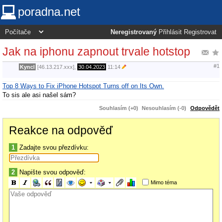
poradna.net
Neregistrovaný
Přihlásit
Registrovat
Jak na iphonu zapnout trvale hotstop
#1
Kyncl
[46.13.217.xxx],
30.04.2023
11:14
Top 8 Ways to Fix iPhone Hotspot Turns off on Its Own.
To sis ale asi našel sám?
Souhlasím (+0)
Nesouhlasím (-0)
Odpovědět
Reakce na odpověď
1
Zadajte svou přezdívku:
2
Napište svou odpověď:
Mimo téma