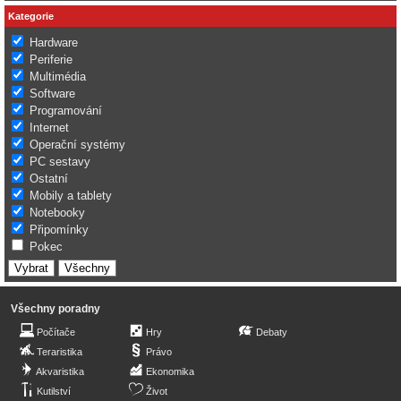
Kategorie
Hardware
Periferie
Multimédia
Software
Programování
Internet
Operační systémy
PC sestavy
Ostatní
Mobily a tablety
Notebooky
Připomínky
Pokec
Všechny poradny
Počítače
Hry
Debaty
Teraristika
Právo
Akvaristika
Ekonomika
Kutilství
Život