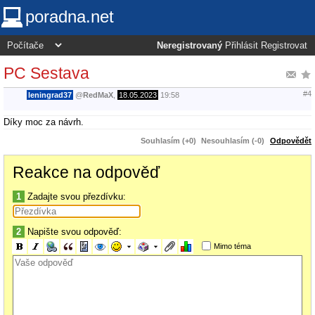
poradna.net
Neregistrovaný
Přihlásit
Registrovat
PC Sestava
#4
leningrad37
@
RedMaX
,
18.05.2023
19:58
Díky moc za návrh.
Souhlasím (+0)
Nesouhlasím (-0)
Odpovědět
Reakce na odpověď
1
Zadajte svou přezdívku:
2
Napište svou odpověď:
Mimo téma