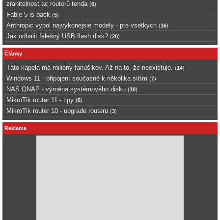
zranitelnost ac routerů tenda
(
6
)
Fable 5 is back
(
5
)
Anthropic vypol najvykonejsie modely - pre vsetkych
(
16
)
Jak odhalit falešný USB flash disk?
(
20
)
Články
Táto kapela má milióny fanúšikov. Až na to, že neexistuje.
(
14
)
Windows 11 - připojení současně k několika sítím
(
7
)
NAS QNAP - výměna systémového disku
(
10
)
MikroTik router 11 - tipy
(
5
)
MikroTik router 10 - upgrade routeru
(
3
)
Reklama