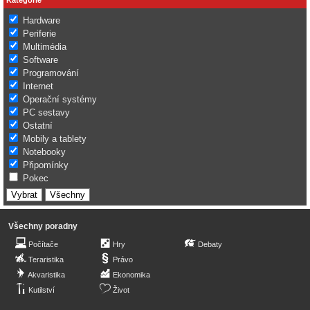
Hardware
Periferie
Multimédia
Software
Programování
Internet
Operační systémy
PC sestavy
Ostatní
Mobily a tablety
Notebooky
Připomínky
Pokec
Všechny poradny
Počítače
Hry
Debaty
Teraristika
Právo
Akvaristika
Ekonomika
Kutilství
Život