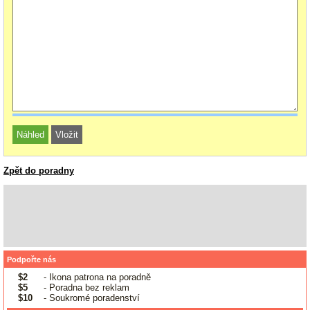
Zpět do poradny
Podpořte nás
$2
- Ikona patrona na poradně
$5
- Poradna bez reklam
$10
- Soukromé poradenství