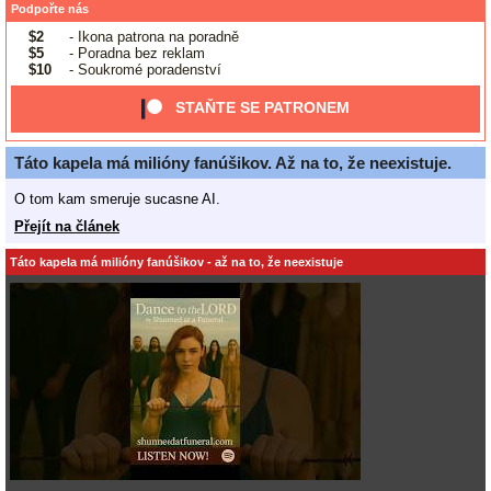
Podpořte nás
$2
- Ikona patrona na poradně
$5
- Poradna bez reklam
$10
- Soukromé poradenství
STAŇTE SE PATRONEM
Táto kapela má milióny fanúšikov. Až na to, že neexistuje.
O tom kam smeruje sucasne AI.
Přejít na článek
Táto kapela má milióny fanúšikov - až na to, že neexistuje