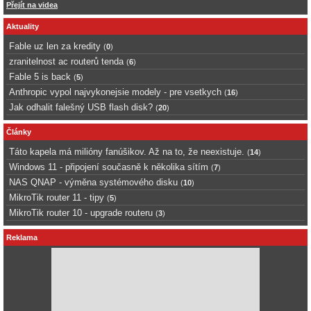
Přejít na videa
Aktuality
Fable uz len za kredity
(
0
)
zranitelnost ac routerů tenda
(
6
)
Fable 5 is back
(
5
)
Anthropic vypol najvykonejsie modely - pre vsetkych
(
16
)
Jak odhalit falešný USB flash disk?
(
20
)
Články
Táto kapela má milióny fanúšikov. Až na to, že neexistuje.
(
14
)
Windows 11 - připojení současně k několika sítím
(
7
)
NAS QNAP - výměna systémového disku
(
10
)
MikroTik router 11 - tipy
(
5
)
MikroTik router 10 - upgrade routeru
(
3
)
Reklama