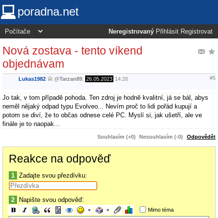
poradna.net
Neregistrovaný
Přihlásit
Registrovat
Nová zostava - tento víkend
objednávam
#5
Lukas1982
@
Tarzan89
,
26.05.2023
14:26
Jo tak, v tom případě pohoda. Ten zdroj je hodně kvalitní, já se bál, abys
neměl nějaký odpad typu Evolveo... Nevím proč to lidi pořád kupují a
potom se diví, že to občas odnese celé PC. Myslí si, jak ušetří, ale ve
finále je to naopak...
Souhlasím (+0)
Nesouhlasím (-0)
Odpovědět
Reakce na odpověď
1
Zadajte svou přezdívku:
2
Napište svou odpověď:
Mimo téma