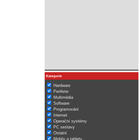
Kategorie
Hardware
Periferie
Multimédia
Software
Programování
Internet
Operační systémy
PC sestavy
Ostatní
Mobily a tablety