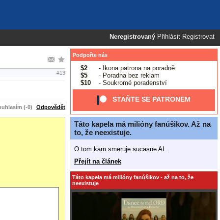
Neregistrovaný
Přihlásit
Registrovat
Podpořte nás
$2
- Ikona patrona na poradně
#13
$5
- Poradna bez reklam
$10
- Soukromé poradenství
STAŇTE SE PATRONEM
uhlasím (-0)
Odpovědět
Táto kapela má milióny fanúšikov. Až na
to, že neexistuje.
O tom kam smeruje sucasne AI.
Přejít na článek
Táto kapela má milióny fanúšikov - až na to, že
neexistuje