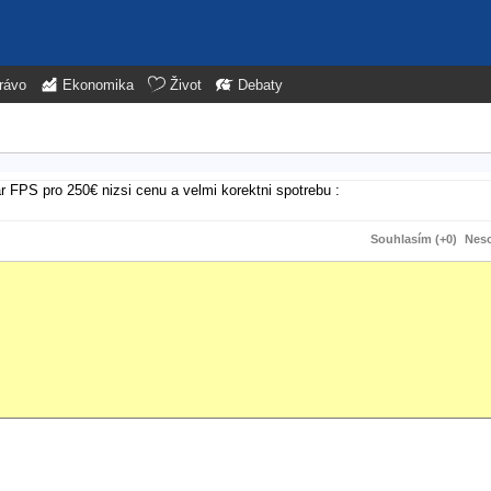
rávo
Ekonomika
Život
Debaty
 FPS pro 250€ nizsi cenu a velmi korektni spotrebu :
Souhlasím (+0)
Neso