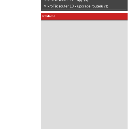
MikroTik router 10 - upgrade routeru
(
3
)
Reklama