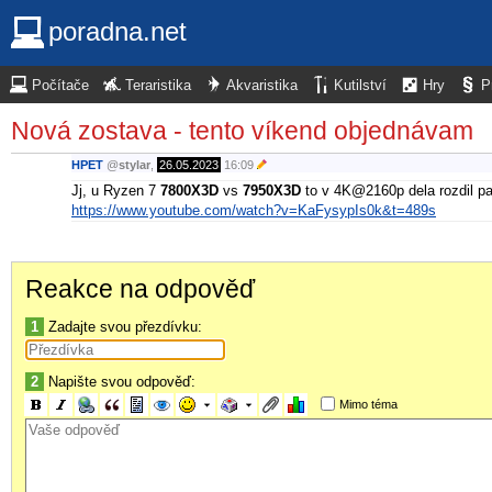
poradna.net
Počítače
Teraristika
Akvaristika
Kutilství
Hry
P
Nová zostava - tento víkend objednávam
HPET
@
stylar
,
26.05.2023
16:09
Jj, u Ryzen 7
7800X3D
vs
7950X3D
to v 4K@2160p dela rozdil par
https://www.youtube.com/watch?v=KaFysypIs0k&t=489s
Reakce na odpověď
1
Zadajte svou přezdívku:
2
Napište svou odpověď:
Mimo téma