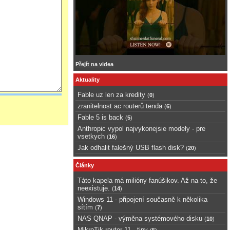
Přejít na videa
Aktuality
Fable uz len za kredity
(
0
)
zranitelnost ac routerů tenda
(
6
)
Fable 5 is back
(
5
)
Anthropic vypol najvykonejsie modely - pre
vsetkych
(
16
)
Jak odhalit falešný USB flash disk?
(
20
)
Články
Táto kapela má milióny fanúšikov. Až na to, že
neexistuje.
(
14
)
Windows 11 - připojení současně k několika
sítím
(
7
)
NAS QNAP - výměna systémového disku
(
10
)
MikroTik router 11 - tipy
(
5
)