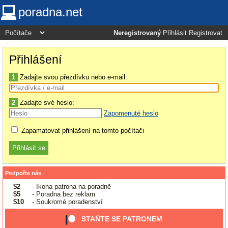
poradna.net
Neregistrovaný
Přihlásit
Registrovat
Přihlášení
1
Zadajte svou přezdívku nebo e-mail:
2
Zadajte své heslo:
Zapomenuté heslo
Zapamatovat přihlášení na tomto počítači
Podpořte nás
$2
- Ikona patrona na poradně
$5
- Poradna bez reklam
$10
- Soukromé poradenství
STAŇTE SE PATRONEM