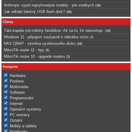
Anthropic vypol najvykonejsie modely - pre vsetkych
(
16
)
Jak odhalit falešný USB flash disk?
(
20
)
Články
Táto kapela má milióny fanúšikov. Až na to, že neexistuje.
(
14
)
Windows 11 - připojení současně k několika sítím
(
7
)
NAS QNAP - výměna systémového disku
(
10
)
MikroTik router 11 - tipy
(
5
)
MikroTik router 10 - upgrade routeru
(
3
)
Kategorie
Hardware
Periferie
Multimédia
Software
Programování
Internet
Operační systémy
PC sestavy
Ostatní
Mobily a tablety
Notebooky