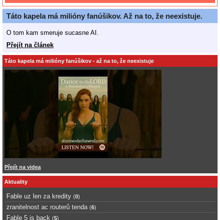
Táto kapela má milióny fanúšikov. Až na to, že neexistuje.
O tom kam smeruje sucasne AI.
Přejít na článek
Táto kapela má milióny fanúšikov - až na to, že neexistuje
Přejít na videa
Aktuality
Fable uz len za kredity
(
0
)
zranitelnost ac routerů tenda
(
6
)
Fable 5 is back
(
5
)