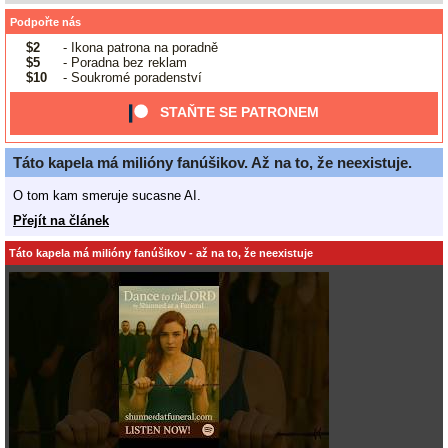
Podpořte nás
$2
- Ikona patrona na poradně
$5
- Poradna bez reklam
$10
- Soukromé poradenství
STAŇTE SE PATRONEM
Táto kapela má milióny fanúšikov. Až na to, že neexistuje.
O tom kam smeruje sucasne AI.
Přejít na článek
Táto kapela má milióny fanúšikov - až na to, že neexistuje