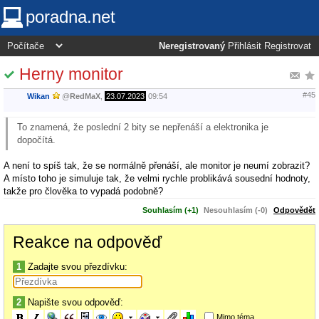
poradna.net
Neregistrovaný
Přihlásit
Registrovat
Herny monitor
#45
Wikan
@
RedMaX
,
23.07.2023
09:54
To znamená, že poslední 2 bity se nepřenáší a elektronika je
dopočítá.
A není to spíš tak, že se normálně přenáší, ale monitor je neumí zobrazit?
A místo toho je simuluje tak, že velmi rychle problikává sousední hodnoty,
takže pro člověka to vypadá podobně?
Souhlasím (+1)
Nesouhlasím (-0)
Odpovědět
Reakce na odpověď
1
Zadajte svou přezdívku:
2
Napište svou odpověď:
Mimo téma