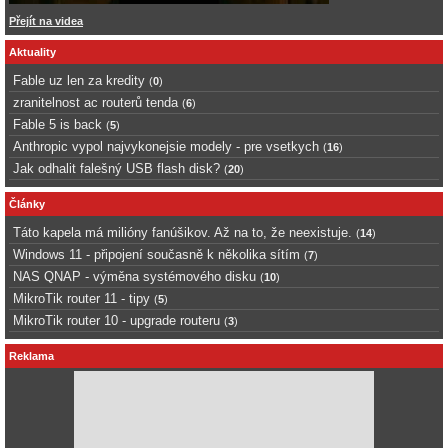
Přejít na videa
Aktuality
Fable uz len za kredity
(
0
)
zranitelnost ac routerů tenda
(
6
)
Fable 5 is back
(
5
)
Anthropic vypol najvykonejsie modely - pre vsetkych
(
16
)
Jak odhalit falešný USB flash disk?
(
20
)
Články
Táto kapela má milióny fanúšikov. Až na to, že neexistuje.
(
14
)
Windows 11 - připojení současně k několika sítím
(
7
)
NAS QNAP - výměna systémového disku
(
10
)
MikroTik router 11 - tipy
(
5
)
MikroTik router 10 - upgrade routeru
(
3
)
Reklama