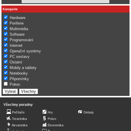
Kategorie
Hardware
Periferie
Multimédia
Software
Programování
Internet
Operační systémy
PC sestavy
Ostatní
Mobily a tablety
Notebooky
Připomínky
Pokec
Všechny poradny
Počítače
Hry
Debaty
Teraristika
Právo
Akvaristika
Ekonomika