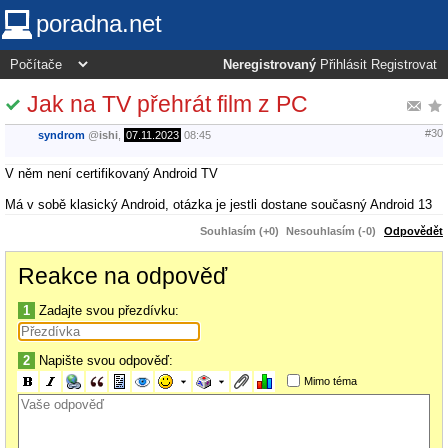
poradna.net
Neregistrovaný
Přihlásit
Registrovat
Jak na TV přehrát film z PC
#30
syndrom
@
ishi
,
07.11.2023
08:45
V něm není certifikovaný Android TV
Má v sobě klasický Android, otázka je jestli dostane současný Android 13
Souhlasím (+0)
Nesouhlasím (-0)
Odpovědět
Reakce na odpověď
1
Zadajte svou přezdívku:
2
Napište svou odpověď:
Mimo téma