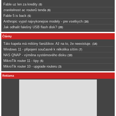
Fable uz len za kredity
(
0
)
zranitelnost ac routerů tenda
(
6
)
Fable 5 is back
(
5
)
Anthropic vypol najvykonejsie modely - pre vsetkych
(
16
)
Jak odhalit falešný USB flash disk?
(
20
)
Články
Táto kapela má milióny fanúšikov. Až na to, že neexistuje.
(
14
)
Windows 11 - připojení současně k několika sítím
(
7
)
NAS QNAP - výměna systémového disku
(
10
)
MikroTik router 11 - tipy
(
5
)
MikroTik router 10 - upgrade routeru
(
3
)
Reklama