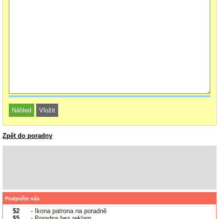
Zpět do poradny
Podpořte nás
$2
- Ikona patrona na poradně
$5
- Poradna bez reklam