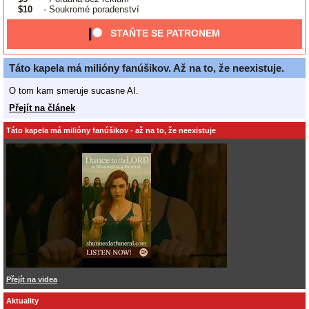
$10
- Soukromé poradenství
STAŇTE SE PATRONEM
Táto kapela má milióny fanúšikov. Až na to, že neexistuje.
O tom kam smeruje sucasne AI.
Přejít na článek
Táto kapela má milióny fanúšikov - až na to, že neexistuje
Přejít na videa
Aktuality