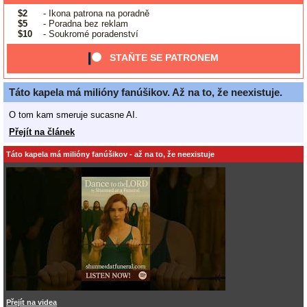
$2
- Ikona patrona na poradně
$5
- Poradna bez reklam
$10
- Soukromé poradenství
STAŇTE SE PATRONEM
Táto kapela má milióny fanúšikov. Až na to, že neexistuje.
O tom kam smeruje sucasne AI.
Přejít na článek
Táto kapela má milióny fanúšikov - až na to, že neexistuje
Přejít na videa