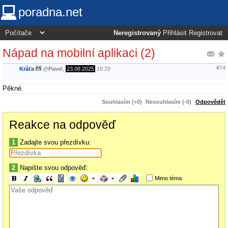
poradna.net
Neregistrovaný
Přihlásit
Registrovat
Nápad na mobilní aplikaci (2)
#74
Kráťa
@
Pavel
,
23.08.2025
18:29
Pěkné.
Souhlasím (+0)
Nesouhlasím (-0)
Odpovědět
Reakce na odpověď
1
Zadajte svou přezdívku:
2
Napište svou odpověď:
Mimo téma