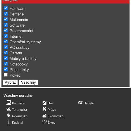
Hardware
Periferie
Multimédia
Software
Programování
Internet
Operační systémy
PC sestavy
Ostatní
Mobily a tablety
Notebooky
Připomínky
Pokec
Všechny poradny
Počítače
Hry
Debaty
Teraristika
Právo
Akvaristika
Ekonomika
Kutilství
Život