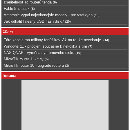
zranitelnost ac routerů tenda
(
6
)
Fable 5 is back
(
5
)
Anthropic vypol najvykonejsie modely - pre vsetkych
(
16
)
Jak odhalit falešný USB flash disk?
(
20
)
Články
Táto kapela má milióny fanúšikov. Až na to, že neexistuje.
(
14
)
Windows 11 - připojení současně k několika sítím
(
7
)
NAS QNAP - výměna systémového disku
(
10
)
MikroTik router 11 - tipy
(
5
)
MikroTik router 10 - upgrade routeru
(
3
)
Reklama