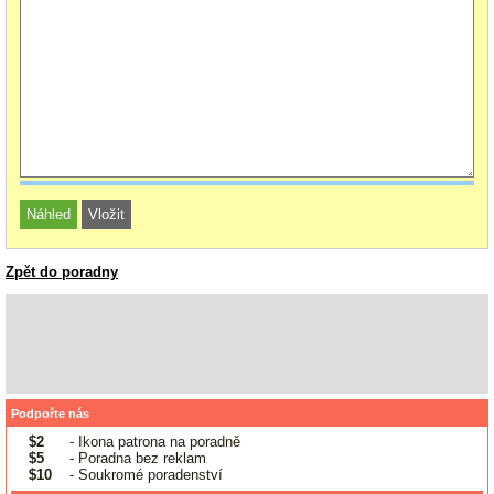
Zpět do poradny
Podpořte nás
$2
- Ikona patrona na poradně
$5
- Poradna bez reklam
$10
- Soukromé poradenství