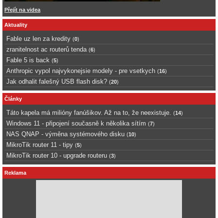
Přejít na videa
Aktuality
Fable uz len za kredity
(
0
)
zranitelnost ac routerů tenda
(
6
)
Fable 5 is back
(
5
)
Anthropic vypol najvykonejsie modely - pre vsetkych
(
16
)
Jak odhalit falešný USB flash disk?
(
20
)
Články
Táto kapela má milióny fanúšikov. Až na to, že neexistuje.
(
14
)
Windows 11 - připojení současně k několika sítím
(
7
)
NAS QNAP - výměna systémového disku
(
10
)
MikroTik router 11 - tipy
(
5
)
MikroTik router 10 - upgrade routeru
(
3
)
Reklama