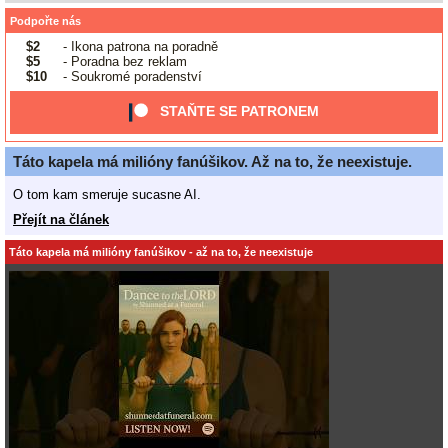
Podpořte nás
$2
- Ikona patrona na poradně
$5
- Poradna bez reklam
$10
- Soukromé poradenství
STAŇTE SE PATRONEM
Táto kapela má milióny fanúšikov. Až na to, že neexistuje.
O tom kam smeruje sucasne AI.
Přejít na článek
Táto kapela má milióny fanúšikov - až na to, že neexistuje