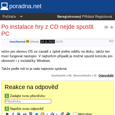
poradna.net
Neregistrovaný
Přihlásit
Registrovat
Po instalace hry z CD nejde spustit
PC
#23
touchwood
@
host
,
18.11.2023
18:39
režim pro obnovu OS se zavádí z úplně jiného oddílu na disku, takže ten
musí fungovat nastopro. V nejhorším případě je možné spustit konzolu pro
obnovení i z instalačky Windows.
Takže podle mě to je rada naprosto správná.
Souhlasím (+0)
Nesouhlasím (-0)
Odpovědět
Reakce na odpověď
1
Zadajte svou přezdívku:
2
Napište svou odpověď:
Mimo téma