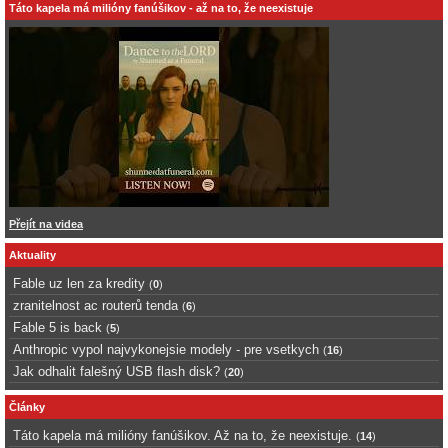
Táto kapela má milióny fanúšikov - až na to, že neexistuje
Přejít na videa
Aktuality
Fable uz len za kredity
(
0
)
zranitelnost ac routerů tenda
(
6
)
Fable 5 is back
(
5
)
Anthropic vypol najvykonejsie modely - pre vsetkych
(
16
)
Jak odhalit falešný USB flash disk?
(
20
)
Články
Táto kapela má milióny fanúšikov. Až na to, že neexistuje.
(
14
)