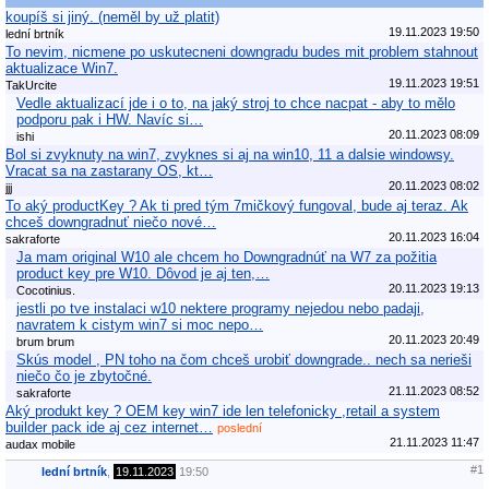
koupíš si jiný. (neměl by už platit)
19.11.2023 19:50
lední brtník
To nevim, nicmene po uskutecneni downgradu budes mit problem stahnout
aktualizace Win7.
19.11.2023 19:51
TakUrcite
Vedle aktualizací jde i o to, na jaký stroj to chce nacpat - aby to mělo
podporu pak i HW. Navíc si…
20.11.2023 08:09
ishi
Bol si zvyknuty na win7, zvyknes si aj na win10, 11 a dalsie windowsy.
Vracat sa na zastarany OS, kt…
20.11.2023 08:02
jjj
To aký productKey ? Ak ti pred tým 7mičkový fungoval, bude aj teraz. Ak
chceš downgradnuť niečo nové…
20.11.2023 16:04
sakraforte
Ja mam original W10 ale chcem ho Downgradnúť na W7 za požitia
product key pre W10. Dôvod je aj ten,…
20.11.2023 19:13
Cocotinius.
jestli po tve instalaci w10 nektere programy nejedou nebo padaji,
navratem k cistym win7 si moc nepo…
20.11.2023 20:49
brum brum
Skús model , PN toho na čom chceš urobiť downgrade.. nech sa nerieši
niečo čo je zbytočné.
21.11.2023 08:52
sakraforte
Aký produkt key ? OEM key win7 ide len telefonicky ,retail a system
builder pack ide aj cez internet…
poslední
21.11.2023 11:47
audax mobile
#1
lední brtník
,
19.11.2023
19:50