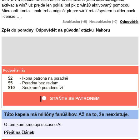
aktivacia win7 už prejde len pokial bol pk z win10 aktivovaný pomocou
Microsoft konta…inak treba originál pk pre win7 retail/system builder pack
licencie…..
Souhlasím (+0)
Nesouhlasím (-0)
Odpovědět
Zpět do poradny
Odpovědět na původní otázku
Nahoru
Podpořte nás
$2
- Ikona patrona na poradně
$5
- Poradna bez reklam
$10
- Soukromé poradenství
STAŇTE SE PATRONEM
Táto kapela má milióny fanúšikov. Až na to, že neexistuje.
O tom kam smeruje sucasne AI.
Přejít na článek