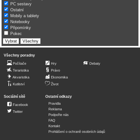
PC sestavy
Ostatní
Mobily a tablety
Notebooky
Připomínky
Pokec
Všechny poradny
Počítače
Hry
Debaty
Teraristika
Právo
Akvaristika
Ekonomika
Kutilství
Život
Sociální sítě
Ostatní odkazy
Pravidla
Facebook
Reklama
Twitter
Podpořte nás
FAQ
Kontakt
Prohlášení o ochraně osobních údajů