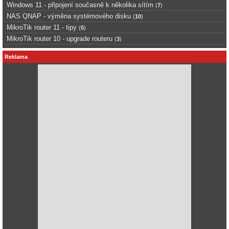
Windows 11 - připojení současně k několika sítím
(
7
)
NAS QNAP - výměna systémového disku
(
10
)
MikroTik router 11 - tipy
(
5
)
MikroTik router 10 - upgrade routeru
(
3
)
Reklama