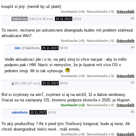
koupíš si jiný. (neměl by už platit)
Souhlasím (+0)
Nesouhlasím (-0)
Odpovědět
#2
TakUrcite
[194.213.38.xxx],
19.11.2023
19:51
To nevim, nicmene po uskutecneni downgradu budes mit problem stahnout
aktualizace Win7.
Souhlasím (+0)
Nesouhlasím (-0)
Odpovědět
#4
ishi
@
TakUrcite
,
20.11.2023
08:09
Vedle aktualizací jde i o to, na jaký stroj to chce nacpat - aby to mělo
podporu pak i HW. Navíc si nemyslím, že je špatné mít více OS v
jediném stroji. Mi to tak vyhovuje.
Souhlasím (+0)
Nesouhlasím (-0)
Odpovědět
#3
jjj
[62.168.127.xxx],
20.11.2023
08:02
Bol si zvyknuty na win7, zvyknes si aj na win10, 11 a dalsie windowsy.
Vracat sa na zastarany OS, ktoremu podpora skoncila v 2020, je hlupost.
Souhlasím (+2)
Nesouhlasím (-0)
Odpovědět
#5
sakraforte
,
20.11.2023
16:04
To aký productKey ? Ak ti pred tým 7mičkový fungoval, bude aj teraz. Ak
chceš downgradnuť niečo nové , máš smolu.
Souhlasím (+0)
Nesouhlasím (-0)
Odpovědět