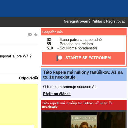
Neregistrovaný
Přihlásit
Registrovat
Podpořte nás
$2
- Ikona patrona na poradně
$5
- Poradna bez reklam
$10
- Soukromé poradenství
ngovať aj pre W7 ?
STAŇTE SE PATRONEM
Táto kapela má milióny fanúšikov. Až na
to, že neexistuje.
Odpovědět
O tom kam smeruje sucasne AI.
Přejít na článek
Táto kapela má milióny fanúšikov - až na to, že
neexistuje