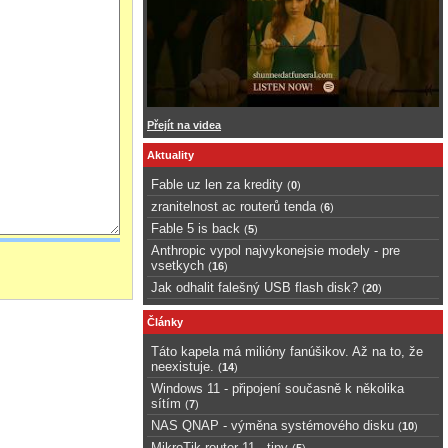
Přejít na videa
Aktuality
Fable uz len za kredity
(
0
)
zranitelnost ac routerů tenda
(
6
)
Fable 5 is back
(
5
)
Anthropic vypol najvykonejsie modely - pre
vsetkych
(
16
)
Jak odhalit falešný USB flash disk?
(
20
)
Články
Táto kapela má milióny fanúšikov. Až na to, že
neexistuje.
(
14
)
Windows 11 - připojení současně k několika
sítím
(
7
)
NAS QNAP - výměna systémového disku
(
10
)
MikroTik router 11 - tipy
(
5
)