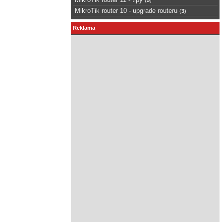
MikroTik router 10 - upgrade routeru
(
3
)
Reklama