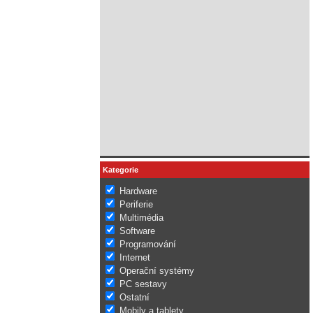
Kategorie
Hardware
Periferie
Multimédia
Software
Programování
Internet
Operační systémy
PC sestavy
Ostatní
Mobily a tablety