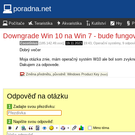
poradna.net
Počítače
Teraristika
Akvaristika
Kutilství
Hry
P
Downgrade Win 10 na Win 7 - bude fungo
Cocotínius
[185.142.49.xxx],
19.11.2023
19:43
,
Operační systémy
, 9 odpov
Dobrý večer
Moja otázka znie, mám operačný systém W10 ale bol som zvyknut
Dakujem za odpovede.
Změna předmětu, původně: Windows Product Key
(host)
Odpověď na otázku
1
Zadajte svou přezdívku:
2
Napište svou odpověď:
Mimo téma