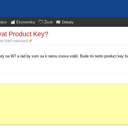
rávo
Ekonomika
Život
Debaty
vat Product Key?
ědí (1967 zobrazení)
ý na W7 a rád by som sa k nemu znova vrátil. Bude mi tento product key fu