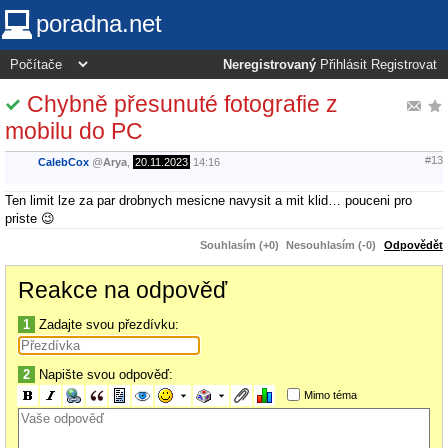
poradna.net
Neregistrovaný
Přihlásit
Registrovat
Chybně přesunuté fotografie z
mobilu do PC
#13
CalebCox
@
Arya
,
20.11.2023
14:16
Ten limit lze za par drobnych mesicne navysit a mit klid… pouceni pro
priste 😉
Souhlasím (+0)
Nesouhlasím (-0)
Odpovědět
Reakce na odpověď
1
Zadajte svou přezdívku:
2
Napište svou odpověď:
Mimo téma