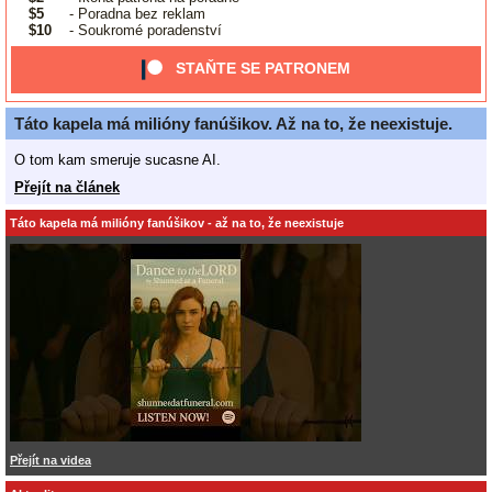
$5
- Poradna bez reklam
$10
- Soukromé poradenství
STAŇTE SE PATRONEM
Táto kapela má milióny fanúšikov. Až na to, že neexistuje.
O tom kam smeruje sucasne AI.
Přejít na článek
Táto kapela má milióny fanúšikov - až na to, že neexistuje
Přejít na videa