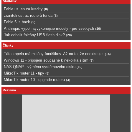
Aktuality
Fable uz len za kredity
(
0
)
zranitelnost ac routerů tenda
(
6
)
Fable 5 is back
(
5
)
Anthropic vypol najvykonejsie modely - pre vsetkych
(
16
)
Jak odhalit falešný USB flash disk?
(
20
)
Články
Táto kapela má milióny fanúšikov. Až na to, že neexistuje.
(
14
)
Windows 11 - připojení současně k několika sítím
(
7
)
NAS QNAP - výměna systémového disku
(
10
)
MikroTik router 11 - tipy
(
5
)
MikroTik router 10 - upgrade routeru
(
3
)
Reklama