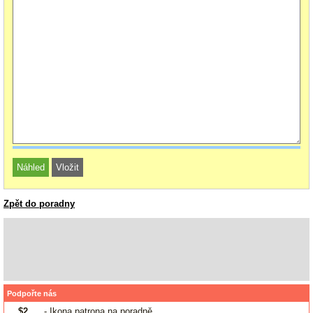
Zpět do poradny
Podpořte nás
$2
- Ikona patrona na poradně