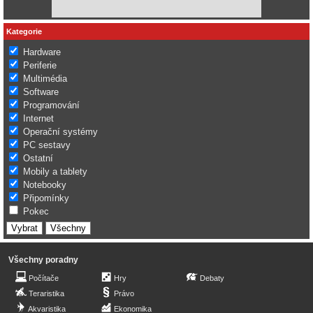
Kategorie
Hardware
Periferie
Multimédia
Software
Programování
Internet
Operační systémy
PC sestavy
Ostatní
Mobily a tablety
Notebooky
Připomínky
Pokec
Všechny poradny
Počítače
Hry
Debaty
Teraristika
Právo
Akvaristika
Ekonomika