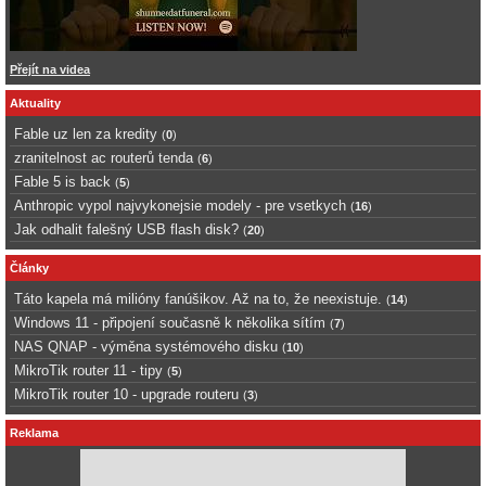
Přejít na videa
Aktuality
Fable uz len za kredity
(
0
)
zranitelnost ac routerů tenda
(
6
)
Fable 5 is back
(
5
)
Anthropic vypol najvykonejsie modely - pre vsetkych
(
16
)
Jak odhalit falešný USB flash disk?
(
20
)
Články
Táto kapela má milióny fanúšikov. Až na to, že neexistuje.
(
14
)
Windows 11 - připojení současně k několika sítím
(
7
)
NAS QNAP - výměna systémového disku
(
10
)
MikroTik router 11 - tipy
(
5
)
MikroTik router 10 - upgrade routeru
(
3
)
Reklama