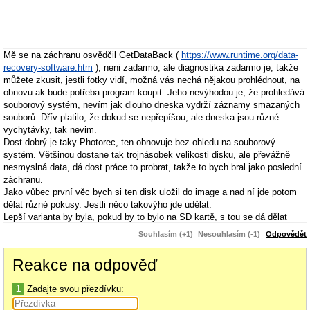
Mě se na záchranu osvědčil GetDataBack (
https://www.runtime.org/data-
recovery-software.htm
), neni zadarmo, ale diagnostika zadarmo je, takže
můžete zkusit, jestli fotky vidí, možná vás nechá nějakou prohlédnout, na
obnovu ak bude potřeba program koupit. Jeho nevýhodou je, že prohledává
souborový systém, nevím jak dlouho dneska vydrží záznamy smazaných
souborů. Dřív platilo, že dokud se nepřepíšou, ale dneska jsou různé
vychytávky, tak nevim.
Dost dobrý je taky Photorec, ten obnovuje bez ohledu na souborový
systém. Většinou dostane tak trojnásobek velikosti disku, ale převážně
nesmyslná data, dá dost práce to probrat, takže to bych bral jako poslední
záchranu.
Jako vůbec první věc bych si ten disk uložil do image a nad ní jde potom
dělat různé pokusy. Jestli něco takovýho jde udělat.
Lepší varianta by byla, pokud by to bylo na SD kartě, s tou se dá dělat
přecejenom víc, než s interní pamětí telefonu.
Souhlasím (+1)
Nesouhlasím (-1)
Odpovědět
Reakce na odpověď
1
Zadajte svou přezdívku: