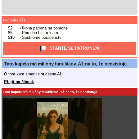
Podpořte nás
$2
- Ikona patrona na poradně
$5
- Poradna bez reklam
$10
- Soukromé poradenství
STAŇTE SE PATRONEM
Táto kapela má milióny fanúšikov. Až na to, že neexistuje.
O tom kam smeruje sucasne AI.
Přejít na článek
Táto kapela má milióny fanúšikov - až na to, že neexistuje