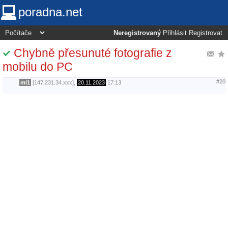
poradna.net
Neregistrovaný
Přihlásit
Registrovat
Chybně přesunuté fotografie z
mobilu do PC
#20
ml1
[147.231.34.xxx],
20.11.2023
17:13