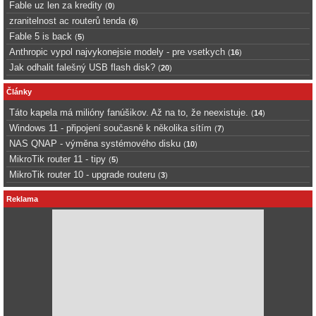
Fable uz len za kredity
(
0
)
zranitelnost ac routerů tenda
(
6
)
Fable 5 is back
(
5
)
Anthropic vypol najvykonejsie modely - pre vsetkych
(
16
)
Jak odhalit falešný USB flash disk?
(
20
)
Články
Táto kapela má milióny fanúšikov. Až na to, že neexistuje.
(
14
)
Windows 11 - připojení současně k několika sítím
(
7
)
NAS QNAP - výměna systémového disku
(
10
)
MikroTik router 11 - tipy
(
5
)
MikroTik router 10 - upgrade routeru
(
3
)
Reklama