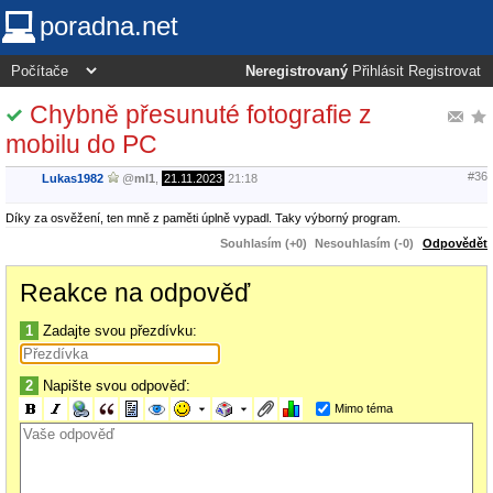
poradna.net
Neregistrovaný
Přihlásit
Registrovat
Chybně přesunuté fotografie z
mobilu do PC
#36
Lukas1982
@
ml1
,
21.11.2023
21:18
Díky za osvěžení, ten mně z paměti úplně vypadl. Taky výborný program.
Souhlasím (+0)
Nesouhlasím (-0)
Odpovědět
Reakce na odpověď
1
Zadajte svou přezdívku:
2
Napište svou odpověď:
Mimo téma