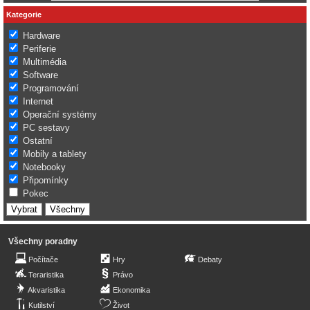
Kategorie
Hardware
Periferie
Multimédia
Software
Programování
Internet
Operační systémy
PC sestavy
Ostatní
Mobily a tablety
Notebooky
Připomínky
Pokec
Všechny poradny
Počítače
Hry
Debaty
Teraristika
Právo
Akvaristika
Ekonomika
Kutilství
Život