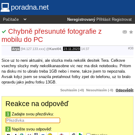
poradna.net
Neregistrovaný
Přihlásit
Registrovat
Chybně přesunuté fotografie z
mobilu do PC
#38
Arya
[94.127.133.xxx]
@
Karel04
,
23.11.2023
14:37
Sice uz to neni aktualni, ale slozka mela nekolik desitek Tera. Celkove
vsechny slozky mely nekolikanasobne vic nez ma disk notebooku. Pritom
na disku mi to ubralo treba 1GB nebo i mene, takze jsem to nepoznala.
Avsak kdyz jsem se snazila pretahnout fotky zpet do telefonu, uz to bralo
opravdu jako jednu fotku 13GB.
Souhlasím (+0)
Nesouhlasím (-0)
Odpovědět
Reakce na odpověď
1
Zadajte svou přezdívku:
2
Napište svou odpověď: