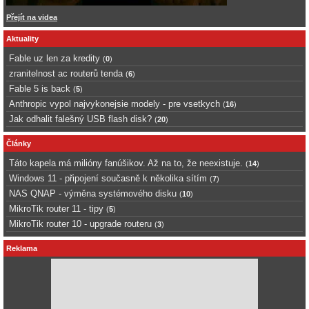
Přejít na videa
Aktuality
Fable uz len za kredity
(
0
)
zranitelnost ac routerů tenda
(
6
)
Fable 5 is back
(
5
)
Anthropic vypol najvykonejsie modely - pre vsetkych
(
16
)
Jak odhalit falešný USB flash disk?
(
20
)
Články
Táto kapela má milióny fanúšikov. Až na to, že neexistuje.
(
14
)
Windows 11 - připojení současně k několika sítím
(
7
)
NAS QNAP - výměna systémového disku
(
10
)
MikroTik router 11 - tipy
(
5
)
MikroTik router 10 - upgrade routeru
(
3
)
Reklama