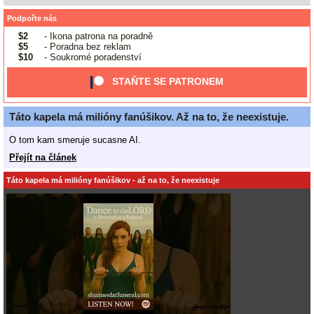
Podpořte nás
$2
- Ikona patrona na poradně
$5
- Poradna bez reklam
$10
- Soukromé poradenství
STAŇTE SE PATRONEM
Táto kapela má milióny fanúšikov. Až na to, že neexistuje.
O tom kam smeruje sucasne AI.
Přejít na článek
Táto kapela má milióny fanúšikov - až na to, že neexistuje