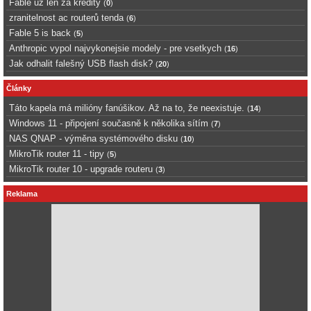
Fable uz len za kredity
(
0
)
zranitelnost ac routerů tenda
(
6
)
Fable 5 is back
(
5
)
Anthropic vypol najvykonejsie modely - pre vsetkych
(
16
)
Jak odhalit falešný USB flash disk?
(
20
)
Články
Táto kapela má milióny fanúšikov. Až na to, že neexistuje.
(
14
)
Windows 11 - připojení současně k několika sítím
(
7
)
NAS QNAP - výměna systémového disku
(
10
)
MikroTik router 11 - tipy
(
5
)
MikroTik router 10 - upgrade routeru
(
3
)
Reklama