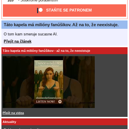
$10
- Soukromé poradenství
STAŇTE SE PATRONEM
Táto kapela má milióny fanúšikov. Až na to, že neexistuje.
O tom kam smeruje sucasne AI.
Přejít na článek
Táto kapela má milióny fanúšikov - až na to, že neexistuje
Přejít na videa
Aktuality