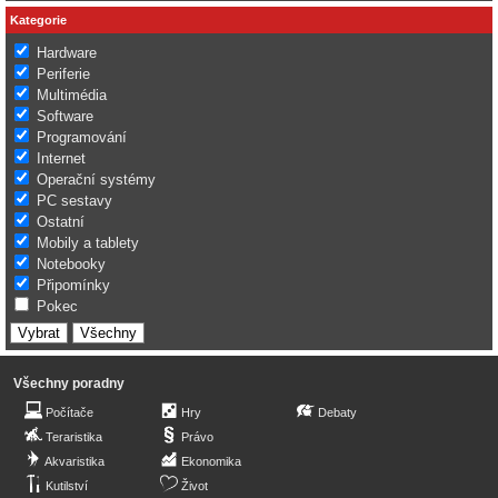
Kategorie
Hardware
Periferie
Multimédia
Software
Programování
Internet
Operační systémy
PC sestavy
Ostatní
Mobily a tablety
Notebooky
Připomínky
Pokec
Všechny poradny
Počítače
Hry
Debaty
Teraristika
Právo
Akvaristika
Ekonomika
Kutilství
Život