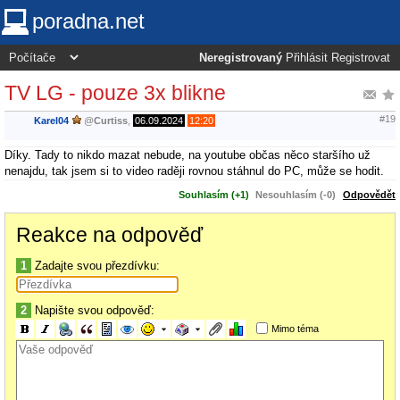
poradna.net
Neregistrovaný
Přihlásit
Registrovat
TV LG - pouze 3x blikne
#19
Karel04
@
Curtiss
,
06.09.2024
12:20
Díky. Tady to nikdo mazat nebude, na youtube občas něco staršího už
nenajdu, tak jsem si to video raději rovnou stáhnul do PC, může se hodit.
Souhlasím (+1)
Nesouhlasím (-0)
Odpovědět
Reakce na odpověď
1
Zadajte svou přezdívku:
2
Napište svou odpověď:
Mimo téma