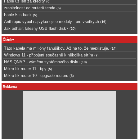
Fable uz len za kredity
(
0
)
zranitelnost ac routerů tenda
(
6
)
Fable 5 is back
(
5
)
Anthropic vypol najvykonejsie modely - pre vsetkych
(
16
)
Jak odhalit falešný USB flash disk?
(
20
)
Články
Táto kapela má milióny fanúšikov. Až na to, že neexistuje.
(
14
)
Windows 11 - připojení současně k několika sítím
(
7
)
NAS QNAP - výměna systémového disku
(
10
)
MikroTik router 11 - tipy
(
5
)
MikroTik router 10 - upgrade routeru
(
3
)
Reklama