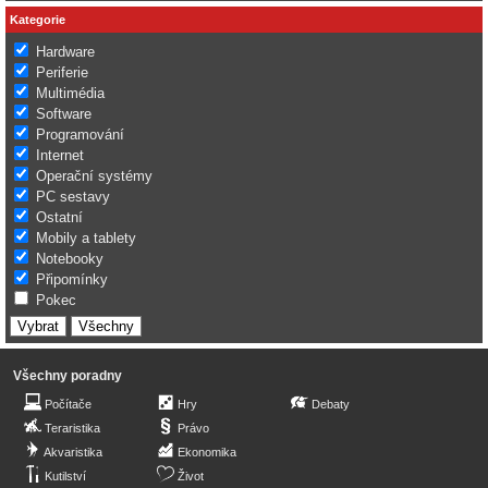
Kategorie
Hardware
Periferie
Multimédia
Software
Programování
Internet
Operační systémy
PC sestavy
Ostatní
Mobily a tablety
Notebooky
Připomínky
Pokec
Všechny poradny
Počítače
Hry
Debaty
Teraristika
Právo
Akvaristika
Ekonomika
Kutilství
Život