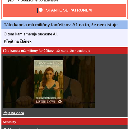
$10
- Soukromé poradenství
STAŇTE SE PATRONEM
Táto kapela má milióny fanúšikov. Až na to, že neexistuje.
O tom kam smeruje sucasne AI.
Přejít na článek
Táto kapela má milióny fanúšikov - až na to, že neexistuje
Přejít na videa
Aktuality