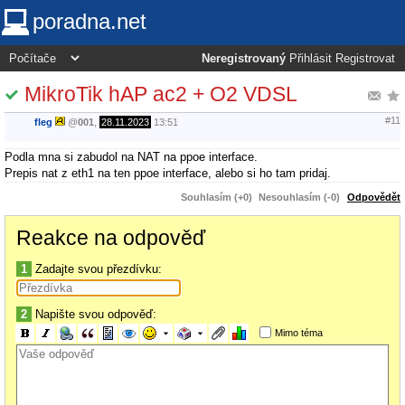
poradna.net
Neregistrovaný
Přihlásit
Registrovat
MikroTik hAP ac2 + O2 VDSL
#11
fleg
@
001
,
28.11.2023
13:51
Podla mna si zabudol na NAT na ppoe interface.
Prepis nat z eth1 na ten ppoe interface, alebo si ho tam pridaj.
Souhlasím (+0)
Nesouhlasím (-0)
Odpovědět
Reakce na odpověď
1
Zadajte svou přezdívku:
2
Napište svou odpověď:
Mimo téma