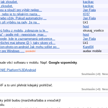
jak zkoušet.
kacikac
 zkoušet.
kacikac
ou a slouží pro výběr nejlep…
Jan Fiala
", nebo je to nějakým nasta…
IQ37
y nebo vždy. Pokud automaticky,…
Jan Fiala
em při výběru na rady, že na…
Lk1
host
ú fotku z mobilu, zobrazuje ju le…
skusaj_vselico
tka" - podle mě - neexistuje, max…
host
a google, kde je zaznamenaná sekvence…
Jan Fiala
všichni maj iphone 😉 ), taky skoro vš…
Lk1
tion-photo-on-android Jak mohu sdílet po…
Karel04
er pre Windows ….
audax mobile
poslední
ude věcí softwaru v mobilu. Např.
Google vzpomínky
.
ENIE.Platform%3DAndroid
Souhlasím (+0)
Neso
IF a to umí přehrát kdejaký prohlížeč.
Souhlasím (+0)
Neso
aky ještě budou (manželka/bába a vnouček)!
ilu.