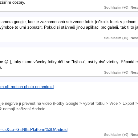
zšířím obzory.
Souhlasím (+0)
Neso
ce camera google, kde je zaznamenaná sekvence fotek (několik fotek v jednom 
výrobce to umí zobrazit. Pokud si stáhneš jinou aplikaci pro galerii, tak ti to 
Souhlasím (+0)
Neso
 😉 ), taky skoro všecky fotky dětí se "hýbou", asi ty dvě vteřiny. Připadá m
o.
Souhlasím (+0)
Neso
n-off-motion-photo-on-android
 je nejprve ji převést na video (Fotky Google > vybrat fotku > Více > Export >
ž nemají zařízení Android.
?hl=cs&co=GENIE.Platform%3DAndroid
Souhlasím (+0)
Neso