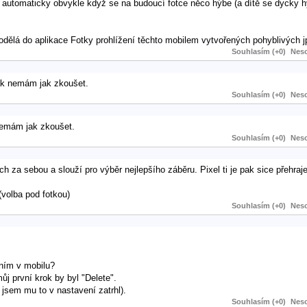
 se automaticky obvykle když se na budoucí fotce něco hýbe (a dítě se dycky 
odělá do aplikace Fotky prohlížení těchto mobilem vytvořených pohyblivých 
Souhlasím (+0)
Neso
ak nemám jak zkoušet.
Souhlasím (+0)
Neso
nemám jak zkoušet.
Souhlasím (+0)
Neso
 za sebou a slouží pro výběr nejlepšího záběru. Pixel ti je pak sice přehraje
(volba pod fotkou)
Souhlasím (+0)
Neso
ením v mobilu?
 první krok by byl "Delete".
ž jsem mu to v nastavení zatrhl).
Souhlasím (+0)
Neso