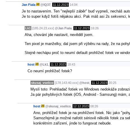
Jan Fiala
@
IQ37
,
11.12.2023
14:04
Je to nastavením. Ten "nejlepší záběr" buď vypneš, necháš auto
Je to super když fotíš nějakou akci. Pak máš asi 2s sekvenci, k
Lk1
[185.24.23.xxx]
@
Jan Fiala
,
11.12.2023
16:26
Aha, chování jde nastavit, nevěděl jsem.
Ten pixel je manželky, dal jsem při výběru na rady, že na pohyb
Stejně nechápu proč to neumí default prohlížeč fotek ve windo
host
@
Lk1
,
11.12.2023
18:43
Co neumí prohlížeč fotek?
skusaj_vselico
[178.143.40.xxx]
@
host
,
11.12.2023
20:25
Myslí toto: Prehliadač fotiek vo Windows nedokáže zobraziť 
Ja pár pohyblivých fotiek (iOS, Android - Samsung) mám, al
host
@
skusaj_vselico
,
12.12.2023
08:26
Ano, prohlížeč fotek je na prohlížení fotek. Nic jako "po
Samozřejmě je možné nafotit sériově několik fotek za sebo
konkrétním zařízení, jinde to fungovat nebude.