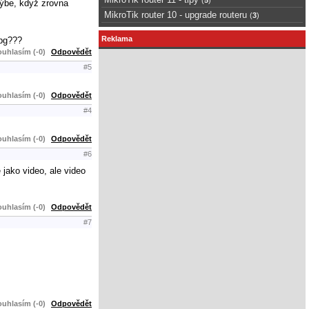
hýbe, když zrovna
MikroTik router 10 - upgrade routeru
(
3
)
Reklama
jpg???
uhlasím (-0)
Odpovědět
#5
uhlasím (-0)
Odpovědět
#4
uhlasím (-0)
Odpovědět
#6
 jako video, ale video
uhlasím (-0)
Odpovědět
#7
uhlasím (-0)
Odpovědět