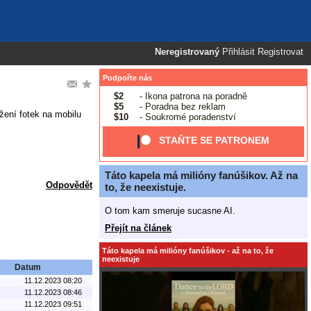
Neregistrovaný
Přihlásit
Registrovat
Podpořte nás
$2
- Ikona patrona na poradně
$5
- Poradna bez reklam
žení fotek na mobilu
$10
- Soukromé poradenství
STAŇTE SE PATRONEM
Táto kapela má milióny fanúšikov. Až na
Odpovědět
to, že neexistuje.
O tom kam smeruje sucasne AI.
Přejít na článek
Táto kapela má milióny fanúšikov - až na to, že
neexistuje
Datum
11.12.2023 08:20
11.12.2023 08:46
11.12.2023 09:51