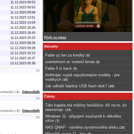
11.12.2023 09:53
11.12.2023 09:53
11.12.2023 09:58
11.12.2023 13:51
11.12.2023 14:04
11.12.2023 16:26
11.12.2023 18:43
Přejít na videa
11.12.2023 20:25
12.12.2023 08:26
Aktuality
12.12.2023 09:28
12.12.2023 10:13
Fable uz len za kredity
(
0
)
12.12.2023 10:37
zranitelnost ac routerů tenda
(
6
)
13.12.2023 05:30
Fable 5 is back
(
5
)
#1
Anthropic vypol najvykonejsie modely - pre
vsetkych
(
16
)
Jak odhalit falešný USB flash disk?
(
20
)
uhlasím (-0)
Odpovědět
Články
#2
Táto kapela má milióny fanúšikov. Až na to, že
neexistuje.
(
14
)
uhlasím (-0)
Odpovědět
Windows 11 - připojení současně k několika
#3
sítím
(
7
)
NAS QNAP - výměna systémového disku
(
10
)
MikroTik router 11 - tipy
(
5
)