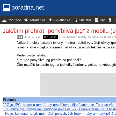
poradna.net
Počítače
Teraristika
Akvaristika
Kutilství
Hry
P
Jak/čím přehrát "pohyblivá jpg" z mobilu (p
Lk1
[37.48.40.xxx],
11.12.2023
07:54
,
Mobily a tablety
, 16 odpovědí (2664 zo
Některé mobily (pixely i iphony, možná i další) vytvářejí někdy (
jakési krátké videjko, zřejmě z několika záběrů/fotek těsně za se
Věděl byste někdo,
čím tyto pohyblivé jpg přehrát na počítači?
Čím rozdělit takováto jpg na jednotlivé snímky, pokud to vůbec jd
Předmět
JPG je JPG, nevím o tom, že by umožňoval nějaké animace. To bude věcí
JPG může být "pohyblivé," podobně jako GIF. Zkus konverzi na GIF a to um
No jó, konverzi na gif, mám těch pohyblivých fotek mraky a mraky ješt