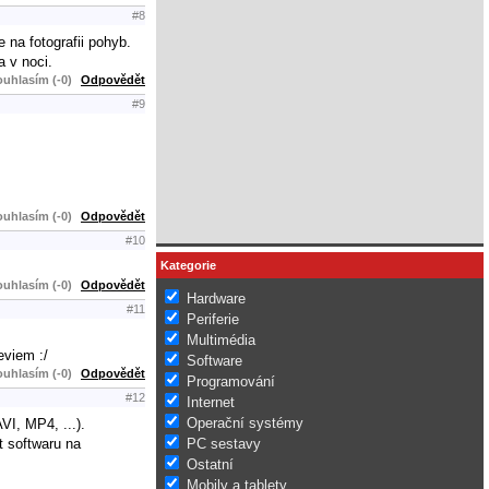
#8
 na fotografii pohyb.
a v noci.
uhlasím (-0)
Odpovědět
#9
uhlasím (-0)
Odpovědět
#10
Kategorie
uhlasím (-0)
Odpovědět
Hardware
#11
Periferie
Multimédia
eviem :/
Software
uhlasím (-0)
Odpovědět
Programování
#12
Internet
Operační systémy
VI, MP4, ...).
t softwaru na
PC sestavy
Ostatní
Mobily a tablety