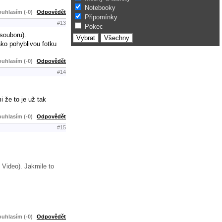
Notebooky
uhlasím (-0)
Odpovědět
Připomínky
#13
Pokec
souboru).
jako pohyblivou fotku
uhlasím (-0)
Odpovědět
#14
i že to je už tak
uhlasím (-0)
Odpovědět
#15
 Video). Jakmile to
uhlasím (-0)
Odpovědět