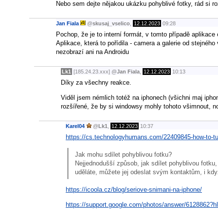
Nebo sem dejte nějakou ukázku pohyblivé fotky, rád si ro
Jan Fiala
@
skusaj_vselico
,
12.12.2023
09:28
Pochop, že je to interní formát, v tomto případě aplika
Aplikace, která to pořídila - camera a galerie od stejného 
nezobrazí ani na Androidu
Lk1
[185.24.23.xxx]
@
Jan Fiala
,
12.12.2023
10:13
Díky za všechny reakce.
Viděl jsem némlich totéž na iphonech (všichni maj iphone
rozšířené, že by si windowsy mohly tohoto všimnout, n
Karel04
@
Lk1
,
12.12.2023
10:37
https://cs.technologyhumans.com/22409845-how-to-tur
Jak mohu sdílet pohyblivou fotku?
Nejjednodušší způsob, jak sdílet pohyblivou fotku,
uděláte, můžete jej odeslat svým kontaktům, i kdy
https://icoola.cz/blog/seriove-snimani-na-iphone/
https://support.google.com/photos/answer/6128862