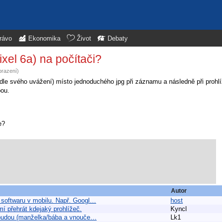
rávo
Ekonomika
Život
Debaty
ixel 6a) na počítači?
brazení)
podle svého uvážení) místo jednoduchého jpg při záznamu a následně při prohlí
bou.
e?
Autor
 softwaru v mobilu. Např. Googl…
host
í přehrát kdejaký prohlížeč.
Kyncl
ě budou (manželka/bába a vnouče…
Lk1