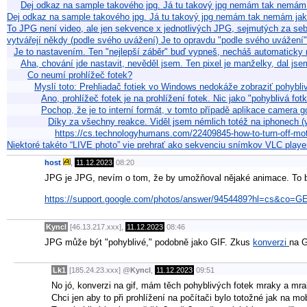
Dej odkaz na sample takového jpg. Já tu takový jpg nemám tak nemám 
Dej odkaz na sample takového jpg. Já tu takový jpg nemám tak nemám jak
To JPG není video, ale jen sekvence x jednotlivých JPG, sejmutých za seb
vytvářejí někdy (podle svého uvážení) Je to opravdu "podle svého uvážení
Je to nastavením. Ten "nejlepší záběr" buď vypneš, necháš automatick
Aha, chování jde nastavit, nevěděl jsem. Ten pixel je manželky, dal js
Co neumí prohlížeč fotek?
Myslí toto: Prehliadač fotiek vo Windows nedokáže zobraziť pohybliv
Ano, prohlížeč fotek je na prohlížení fotek. Nic jako "pohyblivá fo
Pochop, že je to interní formát, v tomto případě aplikace camer
Díky za všechny reakce. Viděl jsem némlich totéž na iphonech (
https://cs.technologyhumans.com/22409845-how-to-turn-off-mo
Niektoré takéto “LIVE photo” vie prehrať ako sekvenciu snímkov VLC play
host
,
11.12.2023
08:20
JPG je JPG, nevím o tom, že by umožňoval nějaké animace. To b
https://support.google.com/photos/answer/9454489?hl=cs&co=G
Kyncl
[46.13.217.xxx],
11.12.2023
08:46
JPG může být "pohyblivé," podobně jako GIF. Zkus
konverzi
na G
Lk1
[185.24.23.xxx]
@
Kyncl
,
11.12.2023
09:51
No jó, konverzi na gif, mám těch pohyblivých fotek mraky a mr
Chci jen aby to při prohlížení na počítači bylo totožné jak na mob