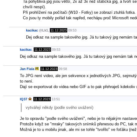
Ta pohyblivá jpg jsou větší, 2x až 3x než statická jpg, a tvoří
chvíli nespí).
Při prohlížení na počítači (W10 - Fotky) se zobrazí ztuhlá fotka.
Co jsou ty mobily pořád tak napřed, nechápu proč Microsoft ned
kacikac
@
Lk1
,
11.12.2023
09:53
Dej odkaz na sample takového jpg. Já tu takový jpg nemám t
kacikac
,
11.12.2023
09:53
Dej odkaz na sample takového jpg. Já tu takový jpg nemám tak 
Jan Fiala
,
11.12.2023
09:58
To JPG není video, ale jen sekvence x jednotlivých JPG, sejmutých
to není.
Dají se exportovat do videa nebo GIF a to pak přehraješ kdekoliv 
IQ37
,
11.12.2023
13:51
vytvářejí někdy (podle svého uvážení)
Je to opravdu "podle svého uvážení", nebo je to nějakým nastav
Protože když se "mraky" takových snímků přenesou do PC, tak můj
Možná je to u mobilu jinak, ale mi se tohle "tvořilo" ve foťáku (ne