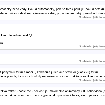
maticky nebo vždy. Pokud automaticky, pak ho foťák použije, pokud detekuje
de si můžeš vybrat nejzajímavější záběr, případně ten ostrý, pokud je to třeb
Souhlasím (+0)
Neso
livé cíle jedině pixel 😉
ws..
Souhlasím (+0)
Neso
Souhlasím (+0)
Neso
pohyblivú fotku z mobilu, zobrazuje ju len ako statickú (klasickú) fotku.
e je pravda, že som ich nikdy nepozeral v počítači, takže poradiť aktuálne n
Souhlasím (+0)
Neso
hyblivá fotka" - podle mě - neexistuje, maximálně animovaný GIF nebo video (A
u a pak je promítnout, že to vypadá jako pohyblivá fotka, ale to je záležitos